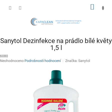
Přejít
NÁKUP
na
obsah
KOŠÍK
Sanytol Dezinfekce na prádlo bílé květy
1,5 l
6080
Průměrné
Neohodnoceno
Podrobnosti hodnocení
Značka:
Sanytol
hodnocení
produktu
je
0,0
z
5
hvězdiček.