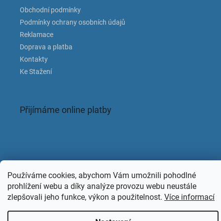
Obchodní podmínky
Podmínky ochrany osobních údajů
Reklamace
Doprava a platba
Kontakty
Ke Stažení
Přijímáme online platby
Facebook
Používáme cookies, abychom Vám umožnili pohodlné
prohlížení webu a díky analýze provozu webu neustále
zlepšovali jeho funkce, výkon a použitelnost.
Více informací