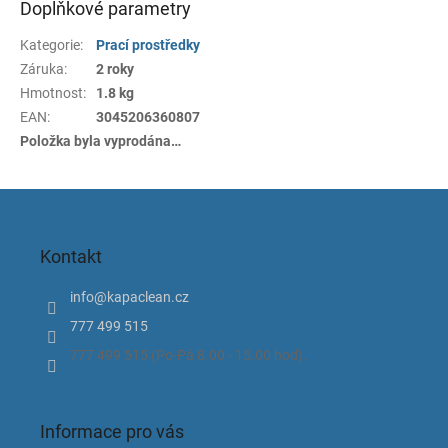
Doplňkové parametry
Kategorie
:
Prací prostředky
Záruka
:
2 roky
Hmotnost
:
1.8 kg
EAN
:
3045206360807
Položka byla vyprodána…
Z
á
p
Kontakt
a
t
info
@
kapaclean.cz
í
777 499 515
777 499 515 (Po-Pá 8.00 - 15.00 hod).
Informace pro vás