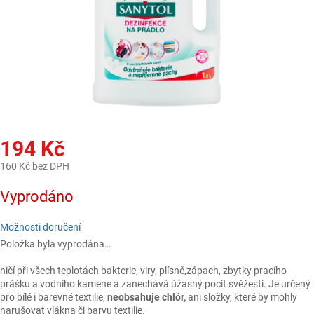
194 Kč
160 Kč bez DPH
Měrná
Vyprodáno
cena:
Možnosti doručení
Položka byla vyprodána…
ničí při všech teplotách bakterie, viry, plísně,zápach, zbytky pracího
prášku a vodního kamene a zanechává úžasný pocit svěžesti. Je určený
pro bílé i barevné textilie,
neobsahuje chlór,
ani složky, které by mohly
narušovat vlákna či barvu textilie.