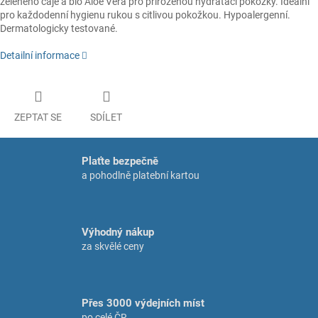
zeleného čaje a bio Aloe Vera pro přirozenou hydrataci pokožky. Ideální
pro každodenní hygienu rukou s citlivou pokožkou. Hypoalergenní.
Dermatologicky testované.
Detailní informace
ZEPTAT SE
SDÍLET
Plaťte bezpečně
a pohodlně platební kartou
Výhodný nákup
za skvělé ceny
Přes 3000 výdejních míst
po celé ČR