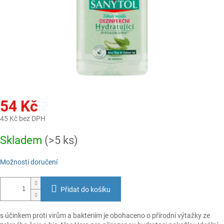
54 Kč
45 Kč bez DPH
Měrná
Skladem
(>5 ks)
cena:
Možnosti doručení
Přidat do košíku
s účinkem proti virům a bakteriím je obohaceno o přírodní výtažky ze