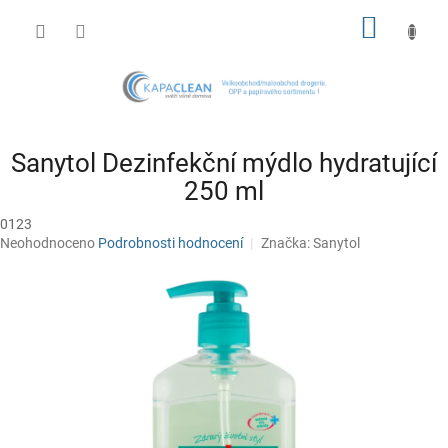
Přejít
NÁKUP
na
obsah
KOŠÍK
Sanytol Dezinfekční mýdlo hydratující
250 ml
0123
Průměrné
Neohodnoceno
Podrobnosti hodnocení
Značka:
Sanytol
hodnocení
produktu
je
0,0
z
5
hvězdiček.