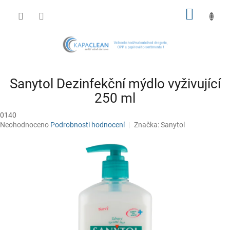
Přejít
NÁKUP
na
obsah
KOŠÍK
Sanytol Dezinfekční mýdlo vyživující
250 ml
0140
Průměrné
Neohodnoceno
Podrobnosti hodnocení
Značka:
Sanytol
hodnocení
produktu
je
0,0
z
5
hvězdiček.