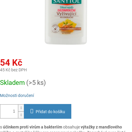
54 Kč
45 Kč bez DPH
Měrná
Skladem
(>5 ks)
cena:
Možnosti doručení
Přidat do košíku
s
účinkem proti virům a bakteriím
obsahuje
výtažky z mandlového