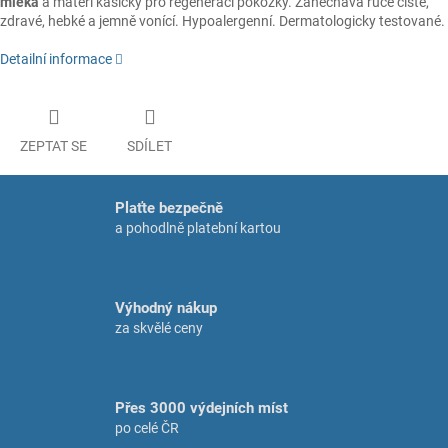
mléka
a mateří kašičky pro regeneraci pokožky. Zanechává ruce čisté,
zdravé, hebké a jemně vonící. Hypoalergenní. Dermatologicky testované.
Detailní informace
ZEPTAT SE
SDÍLET
Plaťte bezpečně
a pohodlně platební kartou
Výhodný nákup
za skvělé ceny
Přes 3000 výdejních míst
po celé ČR