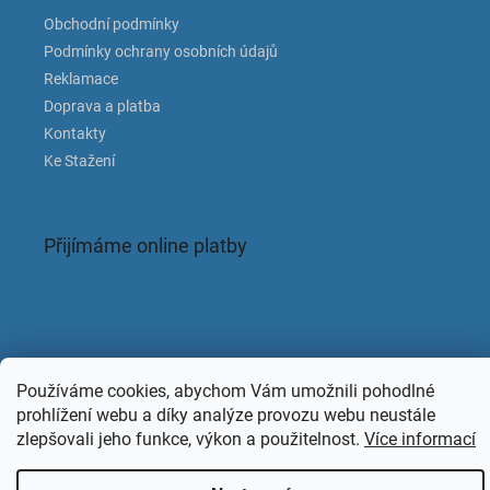
Obchodní podmínky
Podmínky ochrany osobních údajů
Reklamace
Doprava a platba
Kontakty
Ke Stažení
Přijímáme online platby
Facebook
Používáme cookies, abychom Vám umožnili pohodlné
prohlížení webu a díky analýze provozu webu neustále
zlepšovali jeho funkce, výkon a použitelnost.
Více informací