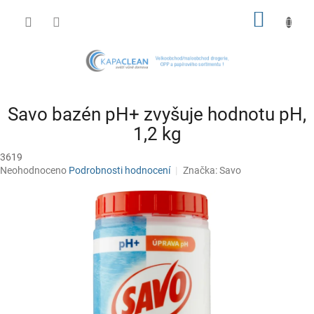
Přejít
NÁKUP
na
obsah
KOŠÍK
Savo bazén pH+ zvyšuje hodnotu pH,
1,2 kg
3619
Průměrné
Neohodnoceno
Podrobnosti hodnocení
Značka:
Savo
hodnocení
produktu
je
0,0
z
5
hvězdiček.