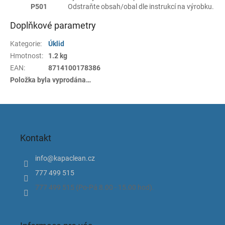
P501
Odstraňte obsah/obal dle instrukcí na výrobku.
Doplňkové parametry
Kategorie
:
Úklid
Hmotnost
:
1.2 kg
EAN
:
8714100178386
Položka byla vyprodána…
Z
á
p
Kontakt
a
t
info
@
kapaclean.cz
í
777 499 515
777 499 515 (Po-Pá 8.00 - 15.00 hod).