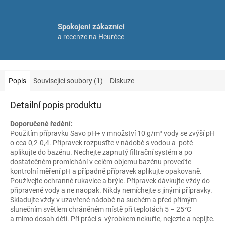
Spokojení zákazníci
a recenze na Heuréce
Popis
Související soubory (1)
Diskuze
Detailní popis produktu
Doporučené ředění:
Použitím přípravku Savo pH+ v množství 10 g/m³ vody se zvýší pH
o cca 0,2-0,4. Přípravek rozpusťte v nádobě s vodou a poté
aplikujte do bazénu. Nechejte zapnutý filtrační systém a po
dostatečném promíchání v celém objemu bazénu proveďte
kontrolní měření pH a případně přípravek aplikujte opakovaně.
Používejte ochranné rukavice a brýle. Přípravek dávkujte vždy do
připravené vody a ne naopak. Nikdy nemíchejte s jinými přípravky.
Skladujte vždy v uzavřené nádobě na suchém a před přímým
slunečním světlem chráněném místě při teplotách 5 – 25°C
a mimo dosah dětí. Při práci s výrobkem nekuřte, nejezte a nepijte.