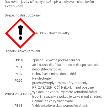
Dávkování je závislé na výchozím pH a celkovém chemickém
složení vody.
Bezpečnostní upozornění
GHS07 - dráždivé látky
Signální slovo: Varování
H319
Způsobuje vážné podráždění očí.
Je-li nutná lékařská pomoc, mějte po ruce obal
P101
nebo štítek výrobku.
P102
Uchovávejte mimo dosah dětí.
Nevdechujte
P260
prach/dým/plyn/mlhu/páry/aerosoly.
PŘI ZASAŽENÍ OČÍ: Několik minut opatrně
vyplachujte vodou. Vyjměte kontaktní čočky,
P305+P351+P338
jsou-li nasazeny a pokud je lze vyjmout snadno.
Pokračujte ve vyplachování.
P313
Vyhledejte lékařskou pomoc/ošetření.