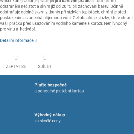
Waschkönig Color je prací gel
pro barevné prádlo
s formulí pro
odstranění nečistot a skvrn již od 20 °C při zachování barev. Účinně
odstraňuje odolné skvrn z tkanin při nízkých teplotách, chrání je před
poškozením a zanechá příjemnou vůni. Gel obsahuje složky, které chrání
vaši pračku před usazováním vodního kamene a korozí. Není vhodný
pro vlnu a hedvábí.
Detailní informace
ZEPTAT SE
SDÍLET
Plaťte bezpečně
a pohodlně platební kartou
Výhodný nákup
za skvělé ceny