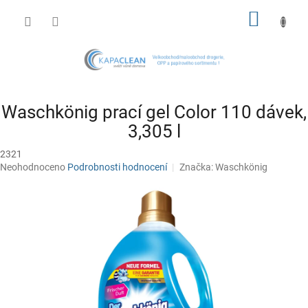
Přejít
NÁKUP
na
obsah
KOŠÍK
Waschkönig prací gel Color 110 dávek,
3,305 l
2321
Průměrné
Neohodnoceno
Podrobnosti hodnocení
Značka:
Waschkönig
hodnocení
produktu
je
0,0
z
5
hvězdiček.