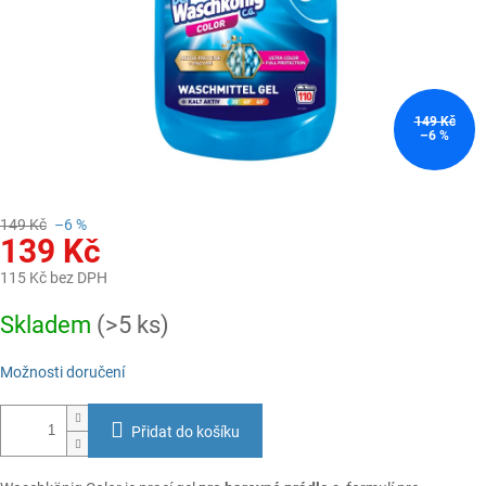
149 Kč
–6 %
149 Kč
–6 %
139 Kč
115 Kč bez DPH
Měrná
Skladem
(>5 ks)
cena:
Možnosti doručení
Přidat do košíku