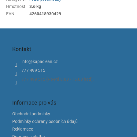
Hmotnost
:
3.6 kg
EAN
:
4260418930429
Z
á
p
Kontakt
a
t
info
@
kapaclean.cz
í
777 499 515
777 499 515 (Po-Pá 8.00 - 15.00 hod).
Informace pro vás
Obchodní podmínky
Podmínky ochrany osobních údajů
Reklamace
Doprava a platba