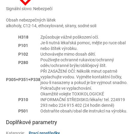
Signální slovo: Nebezpečí
Obsah nebezpečných látek
alkoholy, C12-14, ethoxylované, sírany, sodné soli
H318
Způsobuje vážné poškození očí.
Je-li nutná lékařská pomoc, mějte po ruce obal
P101
nebo štítek výrobku.
P102
Uchovávejte mimo dosah dětí.
Používejte ochranné rukavice/ochranný
P280
oděv/ochranné brýle/obličejový štít.
PŘI ZASAŽENÍ OČÍ: Několik minut opatrně
vyplachujte vodou. Vyjměte kontaktní čočky,
P305+P351+P338
jsou-li nasazeny a pokud je lze vyjmout snadno.
Pokračujte ve vyplachování.
Okamžitě volejte TOXIKOLOGICKÉ
P310
INFORMAČNÍ STŘEDISKO/lékaře/ tel. 224919
293 nebo 224 915 402 (24 hodin denně)
P501
Odstraňte obsah/obal dle instrukcí na výrobku.
Doplňkové parametry
Kategorie
:
Prací prostředky