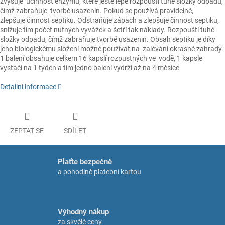
zvyšuje účinnost enzymů, které ještě lépe rozpouští tuhé složky odpadu,
čímž zabraňuje tvorbě usazenin. Pokud se používá pravidelně,
zlepšuje činnost septiku. Odstraňuje zápach a zlepšuje činnost septiku,
snižuje tím počet nutných vyvážek a šetří tak náklady. Rozpouští tuhé
složky odpadu, čímž zabraňuje tvorbě usazenin. Obsah septiku je díky
jeho biologickému složení možné používat na zalévání okrasné zahrady.
1 balení obsahuje celkem 16 kapslí rozpustných ve vodě, 1 kapsle
vystačí na 1 týden a tím jedno balení vydrží až na 4 měsíce.
Detailní informace
ZEPTAT SE
SDÍLET
Plaťte bezpečně
a pohodlně platební kartou
Výhodný nákup
za skvělé ceny