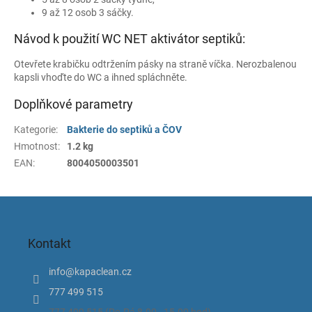
9 až 12 osob 3 sáčky.
Návod k použití WC NET aktivátor septiků:
Otevřete krabičku odtržením pásky na straně víčka. Nerozbalenou
kapsli vhoďte do WC a ihned spláchněte.
Doplňkové parametry
Kategorie
:
Bakterie do septiků a ČOV
Hmotnost
:
1.2 kg
EAN
:
8004050003501
Z
á
p
Kontakt
a
t
info
@
kapaclean.cz
í
777 499 515