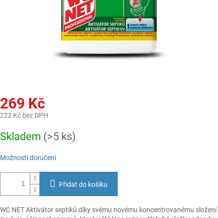
269 Kč
222 Kč bez DPH
Měrná
Skladem
(>5 ks)
cena:
Možnosti doručení
Přidat do košíku
WC NET Aktivátor septiků díky svému novému koncentrovanému složení