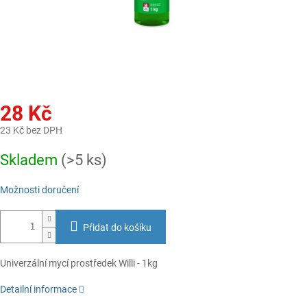
28 Kč
23 Kč bez DPH
Měrná
Skladem
(>5 ks)
cena:
Možnosti doručení
Přidat do košíku
Univerzální mycí prostředek Willi - 1kg
Detailní informace