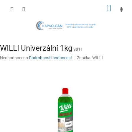
Přejít
NÁKUP
na
obsah
KOŠÍK
WILLI Univerzální 1kg
9811
Průměrné
Neohodnoceno
Podrobnosti hodnocení
Značka:
WILLI
hodnocení
produktu
je
0,0
z
5
hvězdiček.