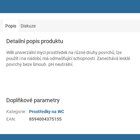
Popis
Diskuze
Detailní popis produktu
Willi univerzální mycí prostředek na různé druhy povrchů, lze
použít i na nádobí, má odmašťující schopnosti. Zanechává lesklé
povrchy beze šmouh. pH neutrální.
Doplňkové parametry
Kategorie
:
Prostředky na WC
EAN
:
8594004375155
Z