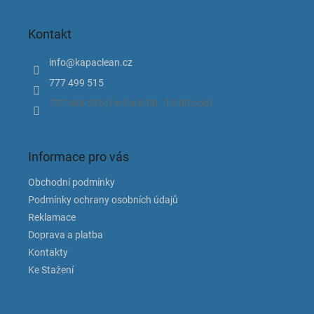
á
p
Kontakt
a
t
info
@
kapaclean.cz
í
777 499 515
777 499 515 (Po-Pá 8.00 - 15.00 hod).
Informace pro vás
Obchodní podmínky
Podmínky ochrany osobních údajů
Reklamace
Doprava a platba
Kontakty
Ke Stažení