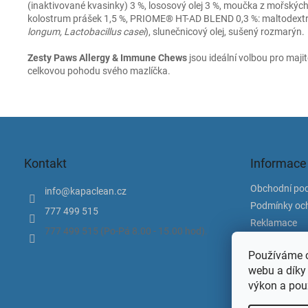
(inaktivované kvasinky) 3 %, lososový olej 3 %, moučka z mořských
kolostrum prášek 1,5 %, PRIOME® HT-AD BLEND 0,3 %: maltodextrin
longum, Lactobacillus casei
), slunečnicový olej, sušený rozmarýn.
Zesty Paws Allergy & Immune Chews
jsou ideální volbou pro majit
celkovou pohodu svého mazlíčka.
Z
á
p
Kontakt
Informace
a
t
Obchodní po
info
@
kapaclean.cz
í
Podmínky och
777 499 515
Reklamace
777 499 515 (Po-Pá 8.00 - 15.00 hod).
Doprava a pl
Používáme c
Kontakty
webu a díky
Ke Stažení
výkon a pou