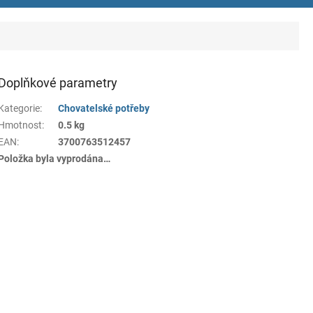
Doplňkové parametry
Kategorie
:
Chovatelské potřeby
Hmotnost
:
0.5 kg
EAN
:
3700763512457
Položka byla vyprodána…