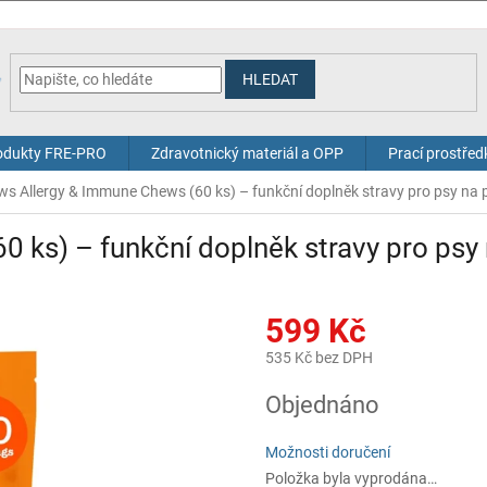
HLEDAT
odukty FRE-PRO
Zdravotnický materiál a OPP
Prací prostřed
ws Allergy & Immune Chews (60 ks) – funkční doplněk stravy pro psy na 
 ks) – funkční doplněk stravy pro psy
599 Kč
535 Kč bez DPH
Měrná
Objednáno
cena:
Možnosti doručení
Položka byla vyprodána…