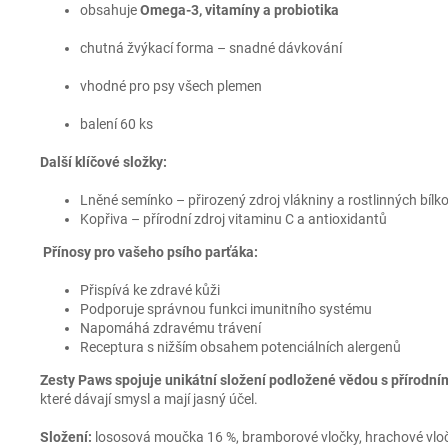
obsahuje
Omega-3, vitamíny a probiotika
chutná žvýkací forma – snadné dávkování
vhodné pro psy všech plemen
balení 60 ks
Další klíčové složky:
Lněné semínko – přirozený zdroj vlákniny a rostlinných bílk
Kopřiva – přírodní zdroj vitaminu C a antioxidantů
Přínosy pro vašeho psího parťáka:
Přispívá ke zdravé kůži
Podporuje správnou funkci imunitního systému
Napomáhá zdravému trávení
Receptura s nižším obsahem potenciálních alergenů
Zesty Paws spojuje unikátní složení podložené vědou
s přírodním
které dávají smysl a mají jasný účel.
Složení:
lososová moučka 16 %, bramborové vločky, hrachové vločky