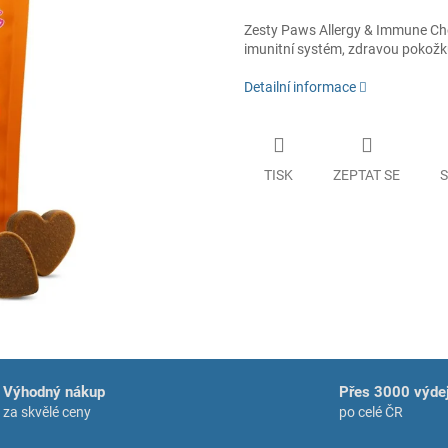
Zesty Paws Allergy & Immune Chew
imunitní systém, zdravou pokožku
Detailní informace
TISK
ZEPTAT SE
S
Výhodný nákup
Přes 3000 výdej
za skvělé ceny
po celé ČR