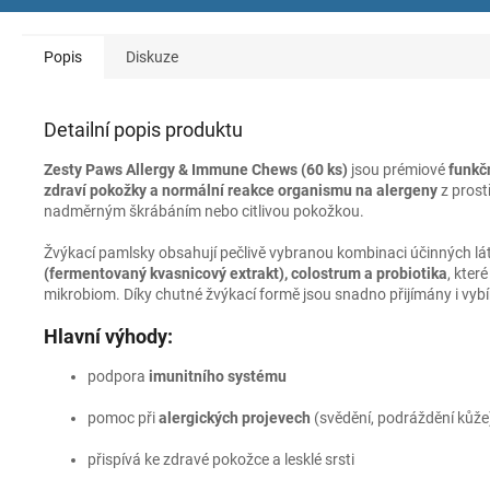
Popis
Diskuze
Detailní popis produktu
Zesty Paws Allergy & Immune Chews (60 ks)
jsou prémiové
funkč
zdraví pokožky a normální reakce organismu na alergeny
z prostř
nadměrným škrábáním nebo citlivou pokožkou.
Žvýkací pamlsky obsahují pečlivě vybranou kombinaci účinných lát
(fermentovaný kvasnicový extrakt), colostrum a probiotika
, kter
mikrobiom. Díky chutné žvýkací formě jsou snadno přijímány i vybí
Hlavní výhody:
podpora
imunitního systému
pomoc při
alergických projevech
(svědění, podráždění kůže
přispívá ke zdravé pokožce a lesklé srsti