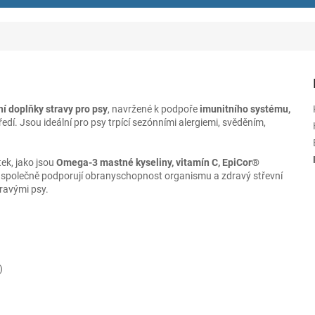
ní doplňky stravy pro psy
, navržené k podpoře
imunitního systému,
edí. Jsou ideální pro psy trpící sezónními alergiemi, svěděním,
ek, jako jsou
Omega-3 mastné kyseliny, vitamín C, EpiCor®
é společně podporují obranyschopnost organismu a zdravý střevní
ravými psy.
)