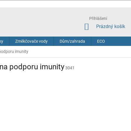
Přihlášení
NÁKUPNÍ
Prázdný košík
KOŠÍK
ky
Změkčovače vody
Dům/zahrada
ECO
podporu imunity
 na podporu imunity
3041