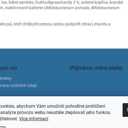
 řas, lněné semínko, fruktooligosacharidy 2 %, sušená kopřiva, kravské
, inaktivované bakterie (
Bifidobacterium animalis, Bifidobacterium
ele psů, kteří chtějí přirozenou cestou podpořit zdraví, imunitu a
 pro vás
Přijímáme online platby
dmínky
rany osobních údajů
atba
ookies, abychom Vám umožnili pohodlné prohlížení
 analýze provozu webu neustále zlepšovali jeho funkce,
žitelnost.
Více informací