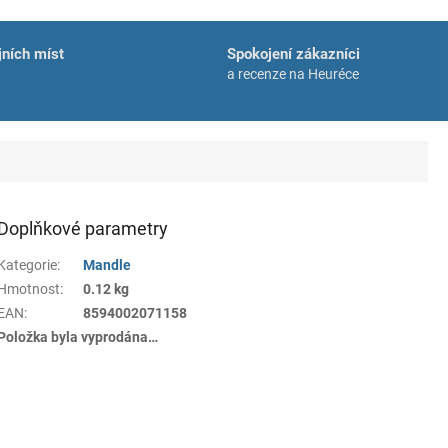
ních míst
Spokojení zákazníci
a recenze na Heuréce
Doplňkové parametry
Kategorie
:
Mandle
Hmotnost
:
0.12 kg
EAN
:
8594002071158
Položka byla vyprodána…