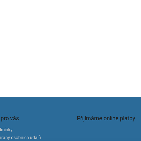
 pro vás
Přijímáme online platby
dmínky
rany osobních údajů