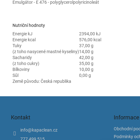
Emulgátor - E 476 - polyglycerolpolyricinoleát
Nutriční hodnoty
Energie kJ
2394,00 kJ
Energie kcal
576,00 kcal
Tuky
37,00 g
(z toho nasycené mastné kyseliny)
14,00 g
Sacharidy
42,00 g
(z toho cukry)
35,00 g
Bílkoviny
10,00 g
Sůl
0,00 g
Země původu:
Česká republika
Z
á
p
Kontakt
Informace
a
t
Obchodní po
info
@
kapaclean.cz
í
Podmínky och
777 499 515