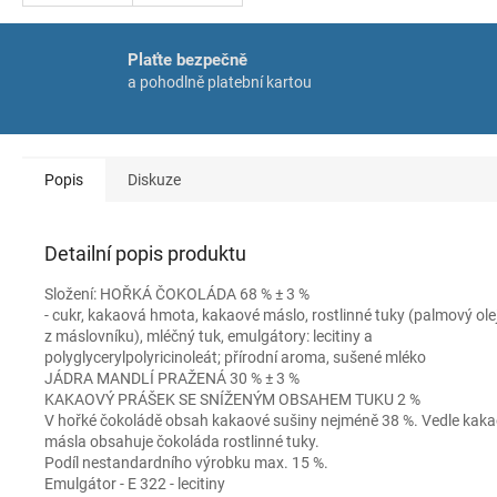
Plaťte bezpečně
a pohodlně platební kartou
Popis
Diskuze
Detailní popis produktu
Složení: HOŘKÁ ČOKOLÁDA 68 % ± 3 %
- cukr, kakaová hmota, kakaové máslo, rostlinné tuky (palmový olej,
z máslovníku), mléčný tuk, emulgátory: lecitiny a
polyglycerylpolyricinoleát; přírodní aroma, sušené mléko
JÁDRA MANDLÍ PRAŽENÁ 30 % ± 3 %
KAKAOVÝ PRÁŠEK SE SNÍŽENÝM OBSAHEM TUKU 2 %
V hořké čokoládě obsah kakaové sušiny nejméně 38 %. Vedle kak
másla obsahuje čokoláda rostlinné tuky.
Podíl nestandardního výrobku max. 15 %.
Emulgátor - E 322 - lecitiny