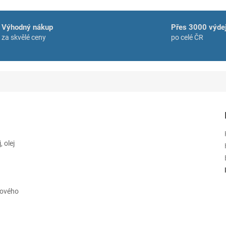
Výhodný nákup
Přes 3000 výdej
za skvělé ceny
po celé ČR
 olej
aového