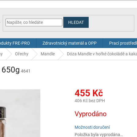
HLEDAT
odukty FRE-PRO
Zdravotnický materiál a OPP
Prací prostřed
hy
Ořechy
Mandle
Dóza Mandle v hořké čokoládě a kak
u 650g
4641
455 Kč
406 Kč bez DPH
Měrná
Vyprodáno
cena:
Možnosti doručení
Položka byla vyprodána…