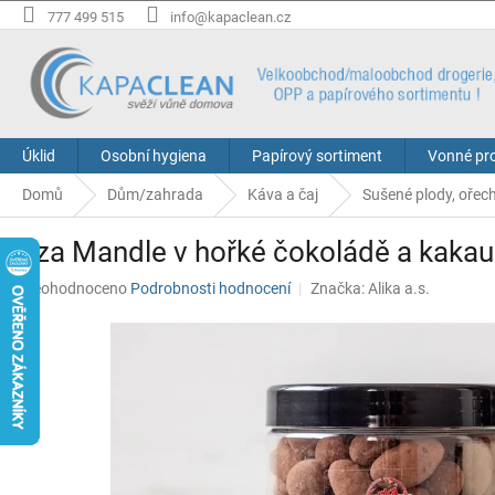
Přejít
777 499 515
info@kapaclean.cz
na
obsah
Úklid
Osobní hygiena
Papírový sortiment
Vonné pr
Domů
Dům/zahrada
Káva a čaj
Sušené plody, ořec
Dóza Mandle v hořké čokoládě a kaka
Průměrné
Neohodnoceno
Podrobnosti hodnocení
Značka:
Alika a.s.
hodnocení
produktu
je
0,0
z
5
hvězdiček.