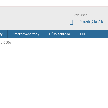
Přihlášení
NÁKUPNÍ
Prázdný košík
KOŠÍK
ky
Změkčovače vody
Dům/zahrada
ECO
au 650g