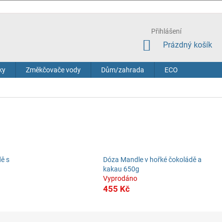
Přihlášení
NÁKUPNÍ
Prázdný košík
KOŠÍK
ky
Změkčovače vody
Dům/zahrada
ECO
ě s
Dóza Mandle v hořké čokoládě a
kakau 650g
Vyprodáno
455 Kč