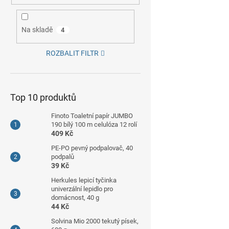
Na skladě
4
ROZBALIT FILTR
Top 10 produktů
Finoto Toaletní papír JUMBO
190 bílý 100 m celulóza 12 rolí
409 Kč
PE-PO pevný podpalovač, 40
podpalů
39 Kč
Herkules lepicí tyčinka
univerzální lepidlo pro
domácnost, 40 g
44 Kč
Solvina Mio 2000 tekutý písek,