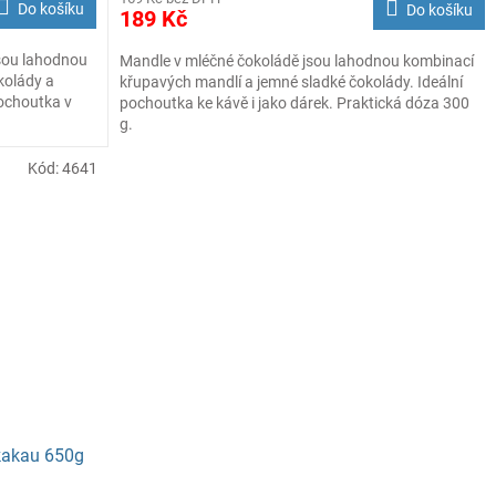
Do košíku
Do košíku
189 Kč
jsou lahodnou
Mandle v mléčné čokoládě jsou lahodnou kombinací
kolády a
křupavých mandlí a jemné sladké čokolády. Ideální
pochoutka v
pochoutka ke kávě i jako dárek. Praktická dóza 300
g.
Kód:
4641
kakau 650g