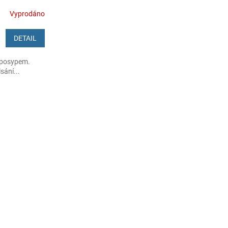
Vyprodáno
DETAIL
 posypem.
sání...