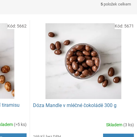
5
položek celkem
Kód:
5662
Kód:
5671
 tiramisu
Dóza Mandle v mléčné čokoládě 300 g
kladem
(>5 ks)
Skladem
(3 ks)
169 Kč bez DPH