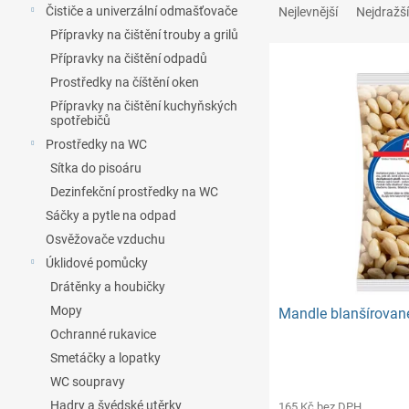
n
a
Čističe a univerzální odmašťovače
Nejlevnější
Nejdražší
e
z
Přípravky na čištění trouby a grilů
l
e
Přípravky na čištění odpadů
V
n
Prostředky na číštění oken
ý
í
Přípravky na čištění kuchyňských
p
p
spotřebičů
i
r
Prostředky na WC
s
o
p
d
Sítka do pisoáru
r
u
Dezinfekční prostředky na WC
o
k
Sáčky a pytle na odpad
d
t
Osvěžovače vzduchu
u
ů
Úklidové pomůcky
k
Drátěnky a houbičky
t
ů
Mopy
Mandle blanšírovan
Ochranné rukavice
Smetáčky a lopatky
WC soupravy
Hadry a švédské utěrky
165 Kč bez DPH