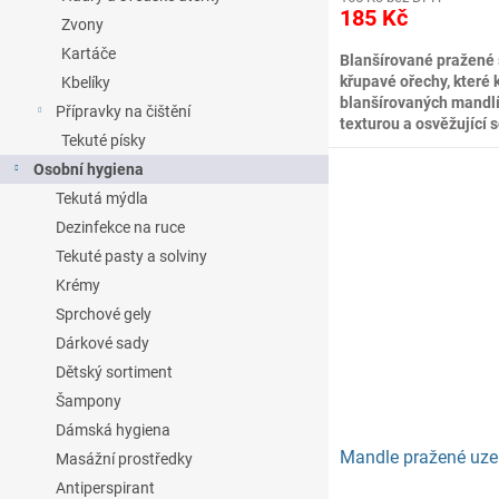
185 Kč
Zvony
Kartáče
Blanšírované pražené 
křupavé ořechy, které
Kbelíky
blanšírovaných mandlí
Přípravky na čištění
texturou a osvěžující s
Tekuté písky
svačina nebo na oslav
Osobní hygiena
Tekutá mýdla
Dezinfekce na ruce
Tekuté pasty a solviny
Krémy
Sprchové gely
Dárkové sady
Dětský sortiment
Šampony
Dámská hygiena
Mandle pražené uz
Masážní prostředky
Antiperspirant