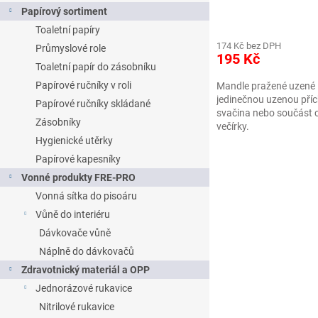
Papírový sortiment
Toaletní papíry
174 Kč bez DPH
Průmyslové role
195 Kč
Toaletní papír do zásobníku
Papírové ručníky v roli
Mandle pražené uzené 
jedinečnou uzenou příchu
Papírové ručníky skládané
svačina nebo součást 
Zásobníky
večírky.
Hygienické utěrky
Papírové kapesníky
Vonné produkty FRE-PRO
Vonná sítka do pisoáru
Vůně do interiéru
Dávkovače vůně
Náplně do dávkovačů
Zdravotnický materiál a OPP
Jednorázové rukavice
Nitrilové rukavice