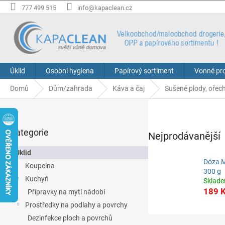
Přejít
777 499 515
info@kapaclean.cz
na
obsah
Úklid
Osobní hygiena
Papírový sortiment
Vonné pr
Domů
Dům/zahrada
Káva a čaj
Sušené plody, ořec
P
o
Přeskočit
s
Kategorie
kategorie
Nejprodávanější
t
r
Úklid
a
Dóza M
Koupelna
n
300 g
Kuchyň
n
Sklad
í
189 
Přípravky na mytí nádobí
p
Prostředky na podlahy a povrchy
a
Ř
Dezinfekce ploch a povrchů