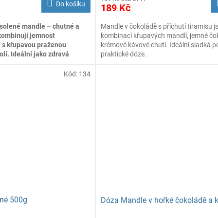
Do košíku
189 Kč
solené mandle – chutné a
Mandle v čokoládě s příchutí tiramisu 
 kombinují jemnost
kombinací křupavých mandlí, jemné čo
 s křupavou praženou
krémové kávové chuti. Ideální sladká 
olí. Ideální jako zdravá
praktické dóze.
y.
Kód:
134
ené 500g
Dóza Mandle v hořké čokoládě a 