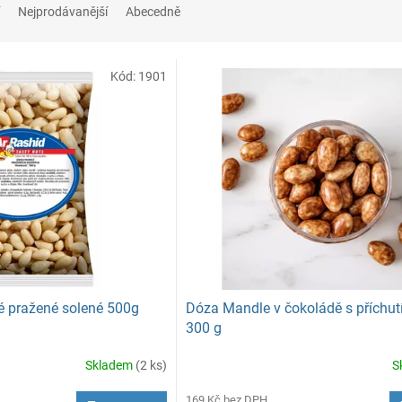
Nejprodávanější
Abecedně
Kód:
1901
é pražené solené 500g
Dóza Mandle v čokoládě s příchutí
300 g
Skladem
(2 ks)
S
169 Kč bez DPH