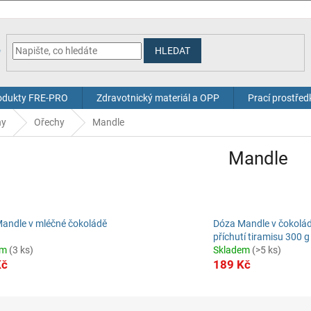
HLEDAT
odukty FRE-PRO
Zdravotnický materiál a OPP
Prací prostřed
hy
Ořechy
Mandle
Mandle
andle v mléčné čokoládě
Dóza Mandle v čokolád
příchutí tiramisu 300 g
em
(3 ks)
Skladem
(>5 ks)
Kč
189 Kč