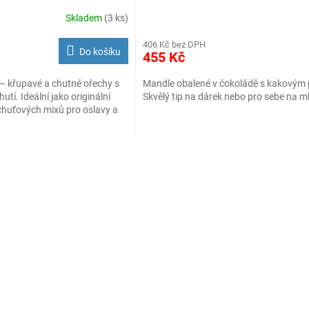
Skladem
(3 ks)
406 Kč bez DPH
Do košíku
455 Kč
Mandle obalené v čokoládě s kakovým
– křupavé a chutné ořechy s
Skvělý tip na dárek nebo pro sebe na ml
tí. Ideální jako originální
chuťových mixů pro oslavy a
O
v
l
á
d
a
c
í
p
r
v
k