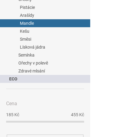
Pistácie
Arašídy
Mandle
Kešu
Směsi
Lísková jádra
Semínka
Ořechy v polevě
Zdravé mlsání
ECO
Cena
185
Kč
455
Kč