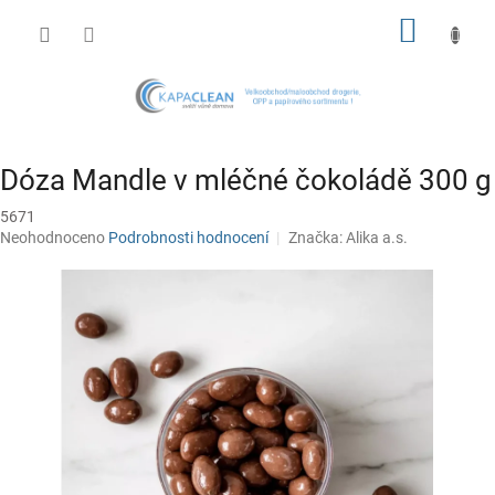
Přejít
NÁKUP
na
obsah
KOŠÍK
Dóza Mandle v mléčné čokoládě 300 g
5671
Průměrné
Neohodnoceno
Podrobnosti hodnocení
Značka:
Alika a.s.
hodnocení
produktu
je
0,0
z
5
hvězdiček.