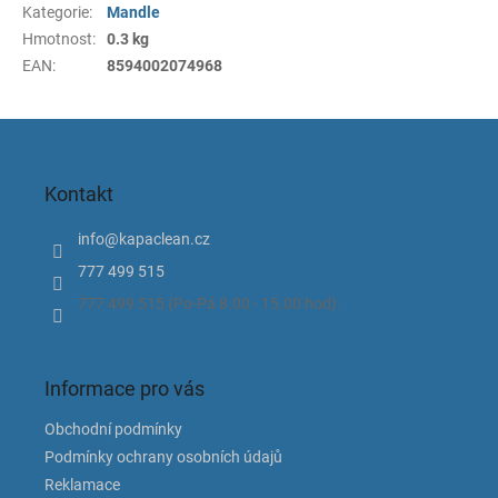
Kategorie
:
Mandle
Hmotnost
:
0.3 kg
EAN
:
8594002074968
Z
á
p
Kontakt
a
t
info
@
kapaclean.cz
í
777 499 515
777 499 515 (Po-Pá 8.00 - 15.00 hod).
Informace pro vás
Obchodní podmínky
Podmínky ochrany osobních údajů
Reklamace