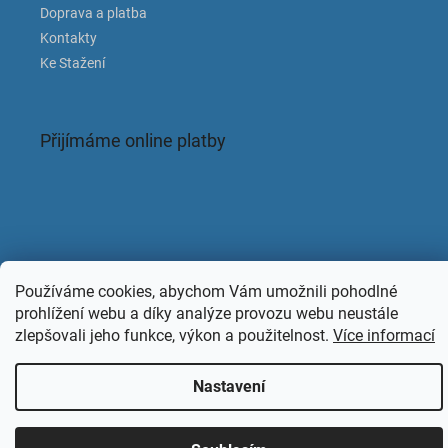
Doprava a platba
Kontakty
Ke Stažení
Přijímáme online platby
Facebook
Používáme cookies, abychom Vám umožnili pohodlné
prohlížení webu a díky analýze provozu webu neustále
zlepšovali jeho funkce, výkon a použitelnost.
Více informací
Copyright 2026
KAPACLEAN
. Všechna práva vyhrazena.
Nastavení