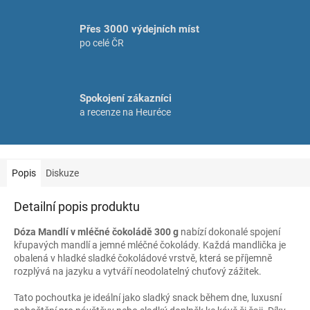
Přes 3000 výdejních míst
po celé ČR
Spokojení zákazníci
a recenze na Heuréce
Popis
Diskuze
Detailní popis produktu
Dóza Mandlí v mléčné čokoládě 300 g
nabízí dokonalé spojení
křupavých mandlí a jemné mléčné čokolády. Každá mandlička je
obalená v hladké sladké čokoládové vrstvě, která se příjemně
rozplývá na jazyku a vytváří neodolatelný chuťový zážitek.
Tato pochoutka je ideální jako sladký snack během dne, luxusní