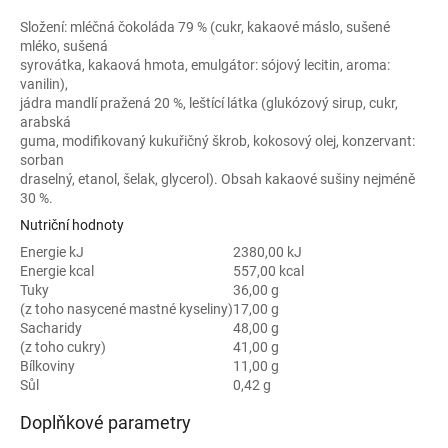
Složení: mléčná čokoláda 79 % (cukr, kakaové máslo, sušené
mléko, sušená
syrovátka, kakaová hmota, emulgátor: sójový lecitin, aroma:
vanilin),
jádra mandlí pražená 20 %, leštící látka (glukózový sirup, cukr,
arabská
guma, modifikovaný kukuřičný škrob, kokosový olej, konzervant:
sorban
draselný, etanol, šelak, glycerol). Obsah kakaové sušiny nejméně
30 %.
Nutriční hodnoty
Energie kJ
2380,00 kJ
Energie kcal
557,00 kcal
Tuky
36,00 g
(z toho nasycené mastné kyseliny)
17,00 g
Sacharidy
48,00 g
(z toho cukry)
41,00 g
Bílkoviny
11,00 g
Sůl
0,42 g
Doplňkové parametry