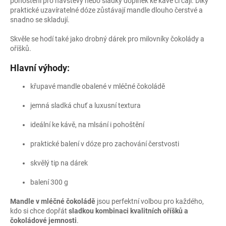
pohoštění pro návštěvy nebo sladký doplněk ke kávě či čaji. Díky
praktické uzavíratelné dóze zůstávají mandle dlouho čerstvé a
snadno se skladují.
Skvěle se hodí také jako drobný dárek pro milovníky čokolády a
oříšků.
Hlavní výhody:
křupavé mandle obalené v mléčné čokoládě
jemná sladká chuť a luxusní textura
ideální ke kávě, na mlsání i pohoštění
praktické balení v dóze pro zachování čerstvosti
skvělý tip na dárek
balení 300 g
Mandle v mléčné čokoládě
jsou perfektní volbou pro každého,
kdo si chce dopřát
sladkou kombinaci kvalitních oříšků a
čokoládové jemnosti
.