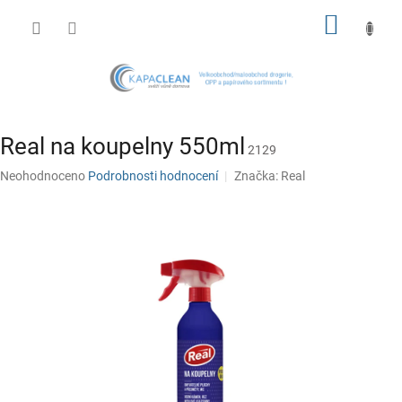
Přejít
NÁKUP
na
obsah
KOŠÍK
Real na koupelny 550ml
2129
Průměrné
Neohodnoceno
Podrobnosti hodnocení
Značka:
Real
hodnocení
produktu
je
0,0
z
5
hvězdiček.