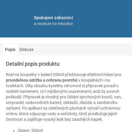
Spokojení zákazníci
a recenze na Heuréce
Popis
Diskuze
Detailní popis produktu
Real na koupelny v balení 550ml představuje efektivní řešení pro
pravidelnou údržbu a ochranu povrchů
v koupelnách i na
toaletách. Díky obsahu kyseliny citronové si přípravek poradí s
vodním kamenem, rzí i mýdlovými usazeninami, aniž by povrch
poškodil. Přípravek je vhodný pro čištění sprchových koutů, van,
umyvadel, vodovodních baterií, obkladů, dlaždic a sanitárního
zařízení. Po aplikaci na ošetřených plochách vytváří ochrannou
vrstvu, která odpuzuje vodu a nečistoty, čímž prodlužuje jejich
životnost a zajišťuje vysoký lesk bez zaschlých kapek.
Objem: 550ml