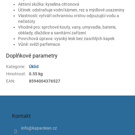
Aktivní složka: kyselina citronová
Účinek: odstraňuje vodní kámen, rez a mýdlové usazeniny
Vlastnosti: vytváří ochrannou vrstvu odpuzující vodu a
nečistoty
Vhodné pro: sprchové kouty, vany, umyvadla, baterie,
obklady, dlaždice a sanitární zařízení
Povrchová úprava: vysoký lesk bez zaschlých kapek
Vůně: svěží parfemace
Doplňkové parametry
Kategorie
:
Úklid
Hmotnost
:
0.55 kg
EAN
:
8594004376527
Z
á
p
Kontakt
a
t
info
@
kapaclean.cz
í