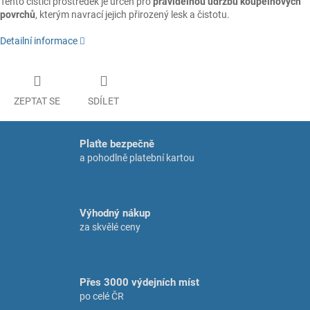
Tento čisticí prostředek je určen pro
pravidelnou údržbu koupelnových
povrchů
, kterým navrací jejich přirozený lesk a čistotu.
Detailní informace
ZEPTAT SE
SDÍLET
Plaťte bezpečně
a pohodlně platební kartou
Výhodný nákup
za skvělé ceny
Přes 3000 výdejních míst
po celé ČR