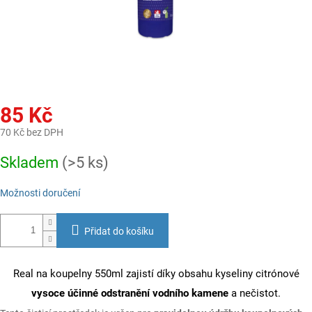
85 Kč
70 Kč bez DPH
Měrná
Skladem
(>5 ks)
cena:
Možnosti doručení
Přidat do košíku
Real na koupelny 550ml zajistí díky obsahu kyseliny citrónové
vysoce účinné odstranění vodního kamene
a nečistot.