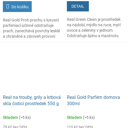
DETAIL
Do košíku
Real Green Clean je prostředek
Real Gold Proti prachu s luxusní
na nádobí, mýdlo na ruce, mytí
parfemací účinně odstraňuje
ovoce a zeleniny v jednom.
prach, zanechává povrchy lesklé
Odstraňuje špínu a mastnotu
a chráněné a zároveň provoní
z nádobí. Vhodné pro domy
váš domov elegantní
s čističkou odpadních vod. Bez
dlouhotrvající vůní.
parfému.
500g
Real na trouby, grily a krbová
Real Gold Parfém domova
skla čisticí prostředek 550 g
300ml
Skladem
(>5 ks)
Skladem
(>5 ks)
79 Kč bez DPH
115 Kč bez DPH