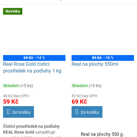
pro koupelny a vlhké prostory.
Balení 500 ml.
Novinka
69 Kč
–14 %
85 Kč
–18 %
Real Rose Gold čisticí
Real na plochy 550ml
prostředek na podlahy 1 kg
Skladem
(>5 ks)
Skladem
(>5 ks)
49 Kč bez DPH
57 Kč bez DPH
59 Kč
69 Kč
Do košíku
Do košíku
Čisticí prostředek na podlahy
REAL Rose Gold
usnadňuje
Real na plochy 550 g .