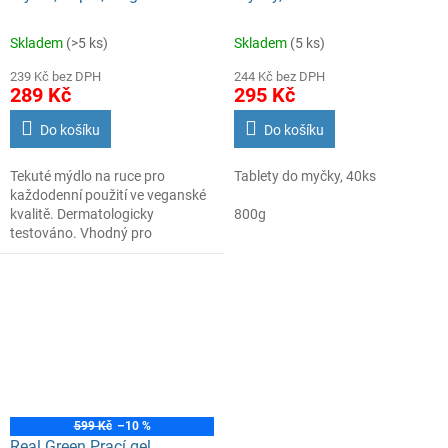
Skladem
(>5 ks)
Skladem
(5 ks)
239 Kč bez DPH
244 Kč bez DPH
289 Kč
295 Kč
Do košíku
Do košíku
Tekuté mýdlo na ruce pro
Tablety do myčky, 40ks
každodenní použití ve veganské
kvalitě. Dermatologicky
800g
testováno. Vhodný pro
domácnosti s čističkami vod.
599 Kč
–10 %
Real Green Prací gel