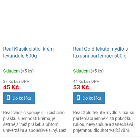
Real Klasik čistící krém
Real Gold tekuté mýdlo s
levandule 600g
luxusní parfemací 500 g
Skladem
(>5 ks)
Skladem
(>5 ks)
37 Kč bez DPH
44 Kč bez DPH
45 Kč
53 Kč
Do košíku
Do košíku
Real classic spojuje sílu čisticího
Real Gold tekuté mýdlo s luxusní
prášku s jemností krému, je
parfemací jemně čistí pokožku
šetrnější než prášek a přitom
rukou, nevysušuje a zanechává
univerzální a spolehlivě silný. Bez
příjemnou dlouhotrvající vůni.
velké fyzické námahy umyje i
Vhodné pro každodenní použití.