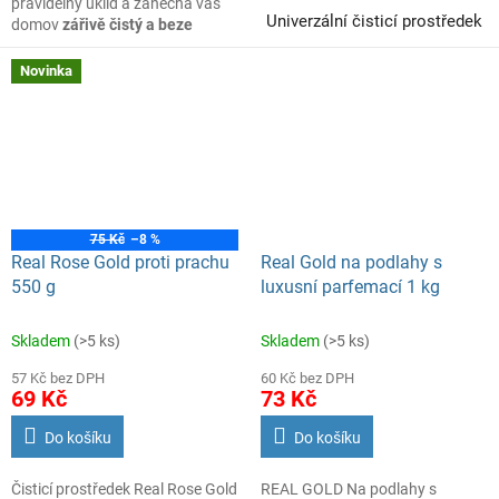
pravidelný úklid a zanechá váš
U
niverzální čisticí prostředek
domov
zářivě čistý a beze
šmouh
. Tekuté složení se snadno
na plochy s pohlčovačem
ředí a rovnoměrně roztírá, díky
Novinka
pachu na nábytek, sklo a tvrdé
čemuž je vytírání rychlé a
efektivní.
povrchy.
75 Kč
–8 %
Real Rose Gold proti prachu
Real Gold na podlahy s
550 g
luxusní parfemací 1 kg
Skladem
(>5 ks)
Skladem
(>5 ks)
57 Kč bez DPH
60 Kč bez DPH
69 Kč
73 Kč
Do košíku
Do košíku
Čisticí prostředek Real Rose Gold
REAL GOLD Na podlahy s