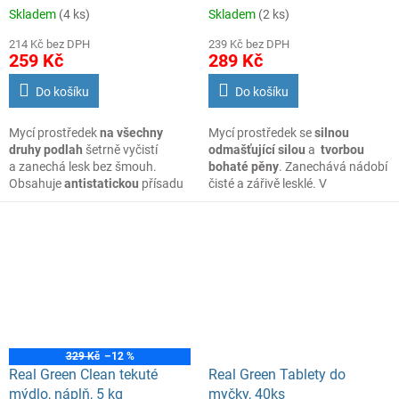
Skladem
(4 ks)
Skladem
(2 ks)
214 Kč bez DPH
239 Kč bez DPH
259 Kč
289 Kč
Do košíku
Do košíku
Mycí prostředek
na všechny
Mycí prostředek se
silnou
druhy
podlah
šetrně vyčistí
odmašťující silou
a
tvorbou
a zanechá lesk bez šmouh.
bohaté pěny
. Zanechává nádobí
Obsahuje
antistatickou
přísadu
čisté a zářivě lesklé. V
proti usazování prachu
standardizovaném talířovém
a nečistot. Je
biologicky
testu dosáhl velmi dobrých
odbouratelný z 99,5 %
.
výsledků.
V neředěném stavu lze použít
na silné lokální znečištění.
329 Kč
–12 %
Real Green Clean tekuté
Real Green Tablety do
mýdlo, náplň, 5 kg
myčky, 40ks