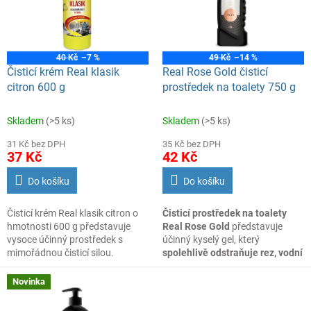
s
o
p
d
r
u
o
k
40 Kč
–7 %
49 Kč
–14 %
d
t
Čisticí krém Real klasik
Real Rose Gold čisticí
u
ů
citron 600 g
prostředek na toalety 750 g
k
t
Skladem
(>5 ks)
Skladem
(>5 ks)
ů
31 Kč bez DPH
35 Kč bez DPH
37 Kč
42 Kč
Do košíku
Do košíku
Čisticí krém Real klasik citron o
Čisticí prostředek na toalety
hmotnosti 600 g představuje
Real Rose Gold
představuje
vysoce účinný prostředek s
účinný kyselý gel, který
mimořádnou čisticí silou.
spolehlivě odstraňuje rez, vodní
Využijete jej pro všestranné
kámen i močové usazeniny
. Díky
čištění v domácnosti i v
své konzistenci dobře přilne ke
Novinka
profesionálním provozu.
stěnám toalety a působí přesně
Šetrně odstraňuje mastnotu,
tam, kde je potřeba.