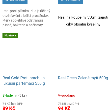
par, sporáky, mikrovlnné
trouby, obklady, dveře,
Real proti plísním Plus je účinný
kuchyňské skříňky, stoly,
dezinfekční a bělící prostředek,
Real na koupelny 550ml zajistí
židle, grily, zahradní
který spolehlivě odstraňuje
nábytek, okenní rámy,
díky obsahu kyseliny
plísně, bakterie a nečistoty.
povrchy v dílně,
Ideální do koupelen a vlhkých
citrónové
vysoce účinné
vhodný i na dřevo,
prostor.
Novinka
parfemace
odstranění vodního kamene
a
směs exotických citrusů.
nečistot.
Tento čisticí prostředek je určen
pro
pravidelnou údržbu
koupelnových povrchů
, kterým
navrací jejich přirozený lesk a
čistotu.
Real Gold Proti prachu s
Real Green Zelené mytí 500g
luxusní parfemací 550 g
Skladem
(>5 ks)
Vyprodáno
74 Kč bez DPH
78 Kč bez DPH
89 Kč
94 Kč