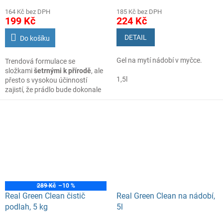
164 Kč bez DPH
185 Kč bez DPH
199 Kč
224 Kč
DETAIL
Do košíku
Gel na mytí nádobí v myčce.
Trendová formulace se
složkami
šetrnými k přírodě
, ale
1,5l
přesto s vysokou účinností
zajistí, že prádlo bude dokonale
čisté i
bez zátěže životního
prostředí
. Obsahuje
kombinaci
několika druhů enzymů
pro
odstranění všech typů skvrn.
Příjemně provoní prádlo svěží
vůní a dodá mu
i
měkkost
a
hebkost
.
289 Kč
–10 %
Real Green Clean čistič
Real Green Clean na nádobí,
podlah, 5 kg
5l