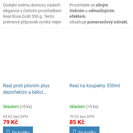
Dodejte svému domovu nádech
Prostředek se
silným
elegance s čisticím prostředkem
čisticím
a
odmašťujícím
Real Rose Gold 550 g. Tento
efektem
,
prémiový přípravek vyniká nejen
obsahuje
pomerančový extrakt
,
svou vysokou účinností, ale také
který
rozpouští
luxusní vůní, která promění
oleje
,
tuky
,
nečistoty
a zároveň
oš
běžný úklid v jedinečný zážitek.
Parfemace směs exotických
citrusů.
Charakteristika Real
na kuchyně univerzální
odmašťovač:
Odmašťující prostředek
Real proti plísním plus
Real na koupelny 550ml
s přírodní účinnou
dezinfekční a bělící
složkou,
omerančový extrakt
prostředek, 550 g
rozpouští oleje, tuky,
Skladem
(>5 ks)
Skladem
(>5 ks)
nečistoty a zároveň
ošetřuje povrchy,
65 Kč bez DPH
70 Kč bez DPH
vhodný na čištění
79 Kč
85 Kč
nenasákavých povrchů –
pracovní desky, odsavače
Do košíku
Do košíku