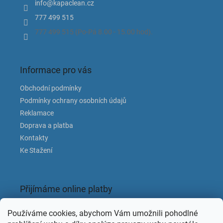
í
info
@
kapaclean.cz
í
p
777 499 515
r
v
777 499 515 (Po-Pá 8.00 - 15.00 hod).
k
y
v
ý
Informace pro vás
p
i
Obchodní podmínky
s
Podmínky ochrany osobních údajů
u
Reklamace
Doprava a platba
Kontakty
Ke Stažení
Přijímáme online platby
Používáme cookies, abychom Vám umožnili pohodlné