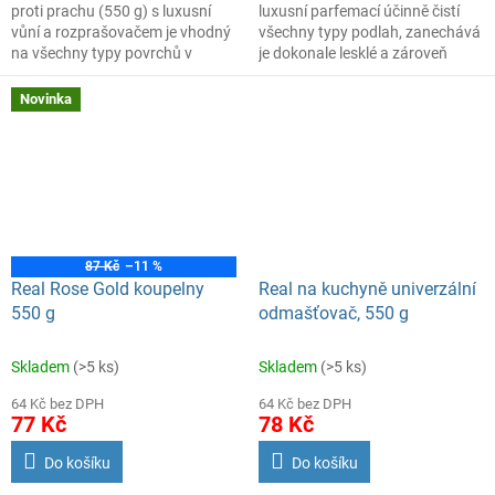
proti prachu (550 g) s luxusní
luxusní parfemací účinně čistí
vůní a rozprašovačem je vhodný
všechny typy podlah, zanechává
na všechny typy povrchů v
je dokonale lesklé a zároveň
domácnosti.
Díky obsahu
provoní váš domov elegantní a
antistatické přísady účinně
dlouhotrvající vůní.
Novinka
zabraňuje rychlému usazování
prachu.
87 Kč
–11 %
Real Rose Gold koupelny
Real na kuchyně univerzální
550 g
odmašťovač, 550 g
Skladem
(>5 ks)
Skladem
(>5 ks)
64 Kč bez DPH
64 Kč bez DPH
77 Kč
78 Kč
Do košíku
Do košíku