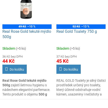
odolné nečistoty, usazenou
špínu i připáleniny, aniž by došlo
k poškození čištěných povrchů.
49 Kč
–10 %
52 Kč
–13 %
Real Rose Gold tekuté mýdlo
Real Gold Toalety 750 g
500g
Skladem
(>5 ks)
Skladem
(>5 ks)
36 Kč bez DPH
37 Kč bez DPH
44 Kč
45 Kč
Do košíku
Do košíku
Real Rose Gold tekuté mýdlo
REAL GOLD Toalety je silný čisticí
500g
zajistí šetrnou hygienu s
prostředek určený pro toalety,
nádechem elegantní parfemace.
který účinně odstraňuje vodní
Tento produkt o objemu
500 g
kámen, usazeniny i nečistoty a
zanechává pokožku rukou čistou
zanechává WC hygienicky čisté a
a svěží při každodenním
svěže provoněné.
používání.