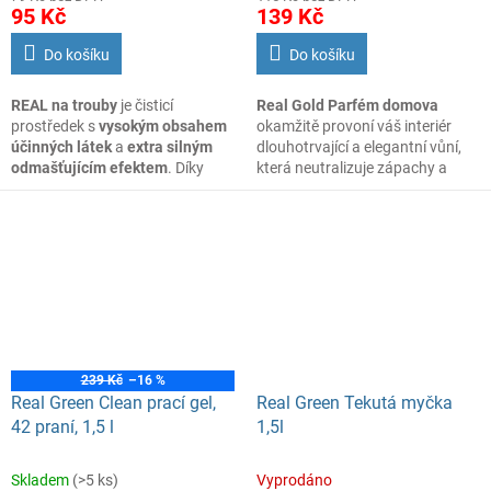
95 Kč
139 Kč
Do košíku
Do košíku
REAL na trouby
je čisticí
Real Gold Parfém domova
prostředek s
vysokým obsahem
okamžitě provoní váš interiér
účinných látek
a
extra silným
dlouhotrvající a elegantní vůní,
odmašťujícím efektem
. Díky
která neutralizuje zápachy a
speciálnímu složení si poradí
vytváří příjemnou atmosféru v
s odolnou špínou, mastnotou,
každé místnosti.
připáleninami nebo sazemi.
239 Kč
–16 %
Real Green Clean prací gel,
Real Green Tekutá myčka
42 praní, 1,5 l
1,5l
Skladem
(>5 ks)
Vyprodáno