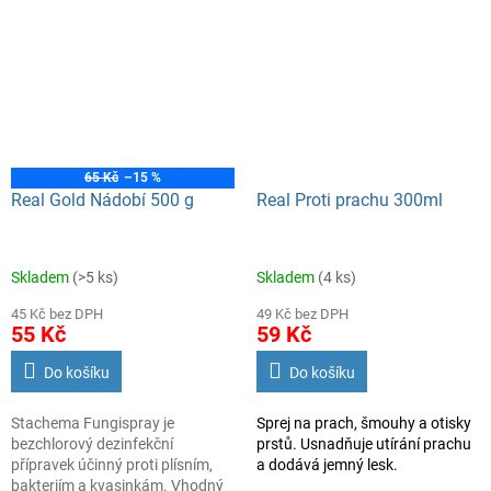
silně znečištěné povrchy, které
Balení 500 g.
nelze očistit běžným způsobem.
Vedle tradičního použití v
domácnosti získává přípravek
díky své všestrannosti a
účinnosti stále větší spektrum
užití v úklidových firmách i v
průmyslu. Parfemace s vůní
levandule.
65 Kč
–15 %
Real Gold Nádobí 500 g
Real Proti prachu 300ml
Skladem
(>5 ks)
Skladem
(4 ks)
45 Kč bez DPH
49 Kč bez DPH
55 Kč
59 Kč
Do košíku
Do košíku
Stachema Fungispray je
Sprej na prach, šmouhy a otisky
bezchlorový dezinfekční
prstů. Usnadňuje utírání prachu
přípravek účinný proti plísním,
a dodává jemný lesk.
bakteriím a kvasinkám. Vhodný