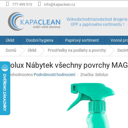
Přejít
777 499 515
info@kapaclean.cz
na
obsah
Úklid
Osobní hygiena
Papírový sortiment
Vonné pr
Domů
Úklid
Prostředky na podlahy a povrchy
Dezin
Sidolux Nábytek všechny povrchy MA
Průměrné
Neohodnoceno
Podrobnosti hodnocení
Značka:
Sidolux
hodnocení
produktu
je
0,0
z
5
hvězdiček.