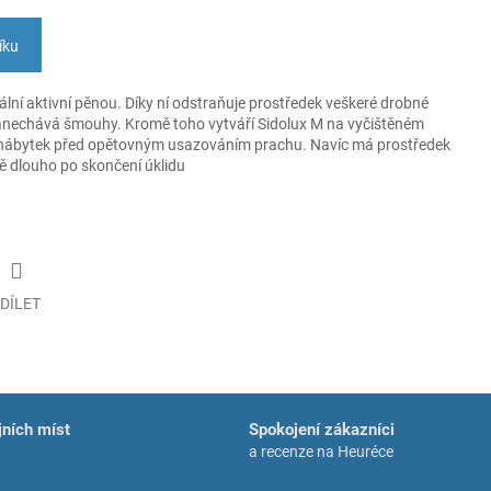
íku
lní aktivní pěnou. Díky ní odstraňuje prostředek veškeré drobné
anechává šmouhy. Kromě toho vytváří Sidolux M na vyčištěném
ání nábytek před opětovným usazováním prachu. Navíc má prostředek
ště dlouho po skončení úklidu
DÍLET
ních míst
Spokojení zákazníci
a recenze na Heuréce