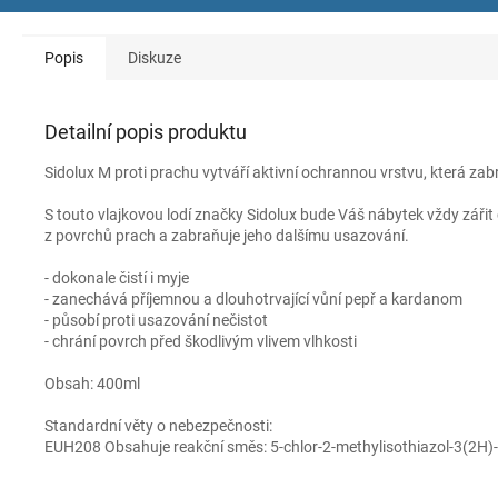
Popis
Diskuze
Detailní popis produktu
Sidolux M proti prachu vytváří aktivní ochrannou vrstvu, která za
S touto vlajkovou lodí značky Sidolux bude Váš nábytek vždy zářit 
z povrchů prach a zabraňuje jeho dalšímu usazování.
- dokonale čistí i myje
- zanechává příjemnou a dlouhotrvající vůní pepř a kardanom
- působí proti usazování nečistot
- chrání povrch před škodlivým vlivem vlhkosti
Obsah: 400ml
Standardní věty o nebezpečnosti:
EUH208 Obsahuje reakční směs: 5-chlor-2-methylisothiazol-3(2H)-o