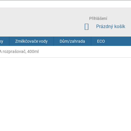
Přihlášení
NÁKUPNÍ
Prázdný košík
KOŠÍK
ky
Změkčovače vody
Dům/zahrada
ECO
A rozprašovač, 400ml