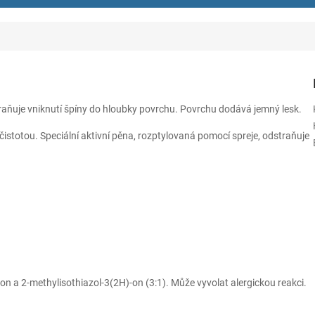
braňuje vniknutí špíny do hloubky povrchu. Povrchu dodává jemný lesk.
čistotou. Speciální aktivní pěna, rozptylovaná pomocí spreje, odstraňuje
n a 2-methylisothiazol-3(2H)-on (3:1). Může vyvolat alergickou reakci.