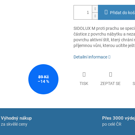
Přidat do koš
SIDOLUX M proti prachu se speciá
částice z povrchu nábytku a nez
povrchu aktivní štít, který chr
příjemnou vůni, kterou ucítíte je
Detailní informace
89 Kč
–14 %
TISK
ZEPTAT SE
S
Výhodný nákup
Přes 3000 výdej
za skvělé ceny
po celé ČR