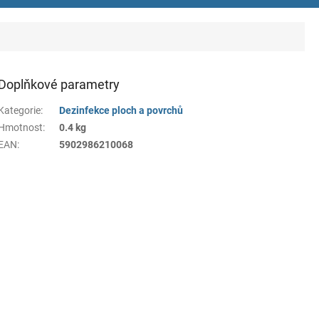
Doplňkové parametry
Kategorie
:
Dezinfekce ploch a povrchů
Hmotnost
:
0.4 kg
EAN
:
5902986210068