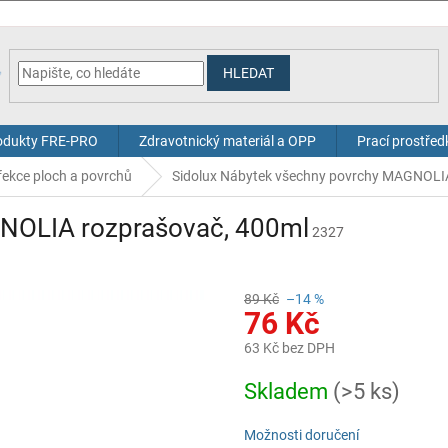
HLEDAT
odukty FRE-PRO
Zdravotnický materiál a OPP
Prací prostřed
fekce ploch a povrchů
Sidolux Nábytek všechny povrchy MAGNOLI
GNOLIA rozprašovač, 400ml
2327
89 Kč
–14 %
76 Kč
63 Kč bez DPH
Měrná
Skladem
(>5 ks)
cena:
Možnosti doručení