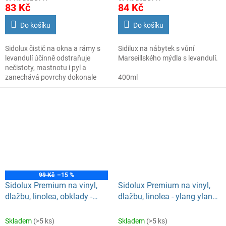
83 Kč
84 Kč
Do košíku
Do košíku
Sidolux čistič na okna a rámy s
Sidilux na nábytek s vůní
levandulí účinně odstraňuje
Marseillského mýdla s levandulí.
nečistoty, mastnotu i pyl a
zanechává povrchy dokonale
400ml
čisté a příjemně provoněné.
99 Kč
–15 %
Sidolux Premium na vinyl,
Sidolux Premium na vinyl,
dlažbu, linolea, obklady -
dlažbu, linolea - ylang ylang
Marseillské mýdlo 750ml
750ml
Skladem
(>5 ks)
Skladem
(>5 ks)