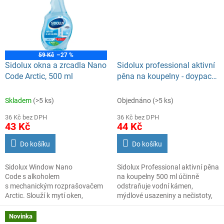
59 Kč
–27 %
Sidolux okna a zrcadla Nano
Sidolux professional aktivní
Code Arctic, 500 ml
pěna na koupelny - doypack
500 ml
Skladem
(>5 ks)
Objednáno
(>5 ks)
36 Kč bez DPH
36 Kč bez DPH
43 Kč
44 Kč
Do košíku
Do košíku
Sidolux Window Nano
Sidolux Professional aktivní pěna
Code s alkoholem
na koupelny 500 ml účinně
s mechanickým rozprašovačem
odstraňuje vodní kámen,
Arctic. Slouží k mytí oken,
mýdlové usazeniny a nečistoty,
zrcadel, glazur a ostatních
zanechává povrchy zářivě čisté.
skleněných povrchů. NANO
Náhradní náplň.
Novinka
technologie tvoří na povrchu