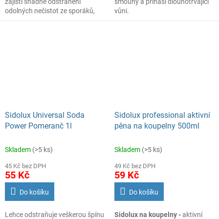
zajistí snadné odstranění
šmouhy a přináší dlouhotrvající
odolných nečistot ze sporáků,
vůni.
kamen či grilů.
Tento vysoce
účinný prostředek je vhodný pro
čištění roštů, hrnců a pánví
.
Sidolux Universal Soda
Sidolux professional aktivní
Power Pomeranč 1l
pěna na koupelny 500ml
Skladem
(>5 ks)
Skladem
(>5 ks)
45 Kč bez DPH
49 Kč bez DPH
55 Kč
59 Kč
Do košíku
Do košíku
Lehce odstraňuje veškerou špínu
Sidolux na koupelny -
aktivní