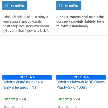
Do košíku
Do košíku
Sidolux čistič na okna a rámy s
Sidolux Professional na ploché
vůní Ylang Ylang dokonale
obrazovky, mobily, tablety, brýle,
odstraňuje nečistoty, mastnotu i
televize a notebooky
pyl a zanechává povrchy lesklé,
čisté a příjemně provoněné
PRODUKT JE VHODNÝ K
exotickou vůní.
HYGIENICKÉ ČISTOTĚ
MOBILNÍCH ZAŘÍZENÍ A
DALŠÍCH DOTYKOVÝCH
PŘÍSTROJŮ. OBSAHUJE AŽ 7%
ALKOHOLU, ČÍMŽ PŘISPÍVÁ K
HYGIENICKÉ ČISTOTĚ.
!NEJEDNÁ SE O DEZINFEKCI!
APLIKUJTE NA ZAŘÍZENÍ NEBO
POŽADOVANÝ POVRCH,
89 Kč
–6 %
89 Kč
–5 %
NECHTE PŮSOBIT
Sidolux čistič na okna a
Sidolux Nábytek MDF-Dřevo-
PŘIMĚŘENOU DOBU (30s)
rámy s levandulí, 1 l
Plasty-Sklo 400ml
SETŘETE JEDNORÁZOVOU
UTĚRKOU. ZAŘÍZENÍ ČISTĚTE
Skladem
(>5 ks)
Skladem
(>5 ks)
PRAVIDELNĚ.
69 Kč bez DPH
69 Kč bez DPH