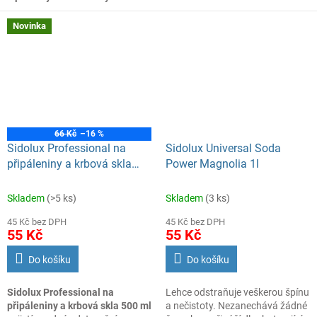
Květin. Obsahuje funkci Soda
power, takže si poradí
Novinka
s většinou nečistot i mastnotou.
Lze používat jako roztok
s vodou pro běžné vytírání
a otírání povrchů nebo jako
koncentrát na silné nečistoty a
mastnotu.
66 Kč
–16 %
Sidolux Professional na
Sidolux Universal Soda
připáleniny a krbová skla
Power Magnolia 1l
500 ml
Skladem
(>5 ks)
Skladem
(3 ks)
45 Kč bez DPH
45 Kč bez DPH
55 Kč
55 Kč
Do košíku
Do košíku
Sidolux Professional na
Lehce odstraňuje veškerou špínu
připáleniny a krbová skla 500 ml
a nečistoty. Nezanechává žádné