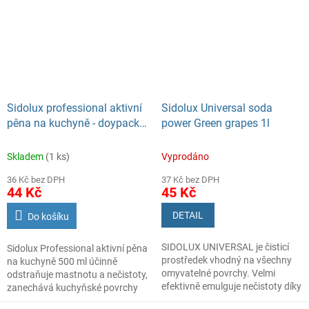
vrstvu, která odpuzuje nečistoty
a prach a dodá samočistící
vlastnosti. Díky alkoholu účinně
odstraňuje skvrny a
nezanechává šmouhy. Sidolux
zanechává příjemnou arctickou
vůni.
Sidolux professional aktivní
Sidolux Universal soda
Vhodný na okna, zrcadla, skla,
pěna na kuchyně - doypack,
power Green grapes 1l
obklady i na odmaštění plastů.
500 ml
Skladem
(1 ks)
Vyprodáno
36 Kč bez DPH
37 Kč bez DPH
44 Kč
45 Kč
DETAIL
Do košíku
SIDOLUX UNIVERSAL je čisticí
Sidolux Professional aktivní pěna
prostředek vhodný na všechny
na kuchyně 500 ml účinně
omyvatelné povrchy. Velmi
odstraňuje mastnotu a nečistoty,
efektivně emulguje nečistoty díky
zanechává kuchyňské povrchy
systému Soda Power a snadnějii
dokonale čisté a svěží. Praktické