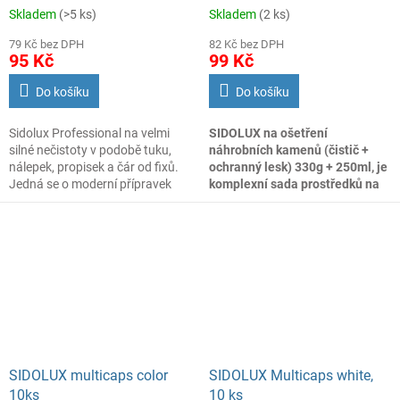
330ml+250ml,
Skladem
(>5 ks)
Skladem
(2 ks)
79 Kč bez DPH
82 Kč bez DPH
95 Kč
99 Kč
Do košíku
Do košíku
Sidolux Professional na velmi
SIDOLUX na ošetření
silné nečistoty v podobě tuku,
náhrobních kamenů (čistič +
nálepek, propisek a čár od fixů.
ochranný lesk) 330g + 250ml, je
Jedná se o moderní přípravek
komplexní sada prostředků na
pro odstranění silných nečistot.
čištění a ochranu povrchu
Je určen zejména na mytí
náhrobních desek z přírodních
okenních rámů, plastového
porézních neleštěných
zahradního nábytku, žaluzíí,
materiálů. Čistící mléko je
jízdních kol, skeletů sekaček na
vhodné na čištění veškerých
trvávu, alu kol u automobilů,
povrchů a to i leštěných,
motorů a jiných mastnotou
ochranný lesk lze použít pouze
znečištěných povrchů. Výborný
na povrchy neleštěné, porézní.
je také na odstranění lepidel od
nálepek, stop od markerů (fixů),
barviva apod... Velmi pečlivě čistí
SIDOLUX multicaps color
SIDOLUX Multicaps white,
také kuchyňské povrchy a to
10ks
10 ks