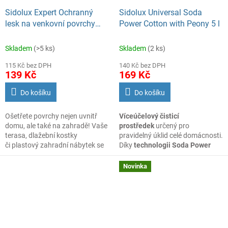
Sidolux Expert Ochranný
Sidolux Universal Soda
lesk na venkovní povrchy
Power Cotton with Peony 5 l
Kámen, Dlažba 750ml
Skladem
(>5 ks)
Skladem
(2 ks)
115 Kč bez DPH
140 Kč bez DPH
139 Kč
169 Kč
Do košíku
Do košíku
Ošetřete povrchy nejen uvnitř
Víceúčelový čisticí
domu, ale také na zahradě! Vaše
prostředek
určený pro
terasa, dlažební kostky
pravidelný úklid celé domácnosti.
či plastový zahradní nábytek se
Díky
technologii Soda Power
budou díky prostředku Sidolux
s obsahem sodových
Expert k ochraně a leštění
složek
účinně odstraňuje běžné
Novinka
venkovních povrchů opět
nečistoty, mastnotu i zaschlé
lesknout a oslňovat. Produkt byl
usazeniny a zároveň přispívá
vytvořen speciálně pro dosažení
ke změkčení vody, což
vysokého lesku na všech prvcích
podporuje
lepší čisticí efekt.
zahrady, které jsou vystaveny
klimatickým vlivům. Díky tomu si