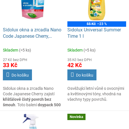
s
o
p
d
r
u
o
k
55 Kč
–23 %
d
t
Sidolux okna a zrcadla Nano
Sidolux Universal Summer
u
ů
Code Japanese Cherry,
Time 1 l
k
doypack 500 ml
t
Skladem
(>5 ks)
Skladem
(>5 ks)
ů
27 Kč bez DPH
35 Kč bez DPH
33 Kč
42 Kč
Do košíku
Do košíku
Sidolux okna a zrcadla Nano
Osvěžující letní vůně s ovocnými
Code Japanese Cherry zajistí
a květinovými tóny, vhodná na
křišťálově čistý povrch bez
všechny typy povrchů.
šmouh
. Toto balení
doypack 500
ml
efektivně vyčistí skleněné
plochy a provoní interiér vůní
Novinka
japonských třešní.