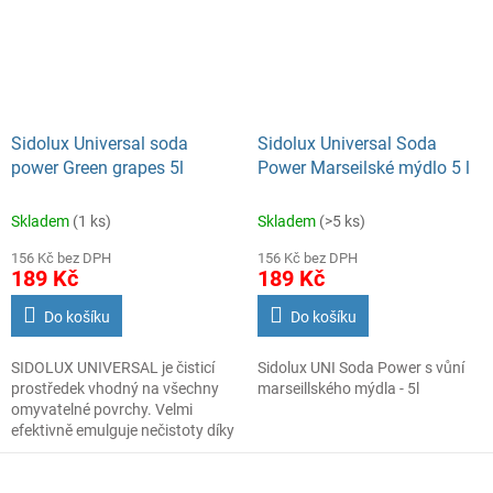
snadný a příjemný díky
snadný a příjemný díky
vyjímečným vůním, které po
vyjímečným vůním, které po
úklidu nádherně provoní mytý
úklidu nádherně provoní mytý
prostor.
prostor.
Sidolux Universal soda
Sidolux Universal Soda
power Green grapes 5l
Power Marseilské mýdlo 5 l
Skladem
(1 ks)
Skladem
(>5 ks)
156 Kč bez DPH
156 Kč bez DPH
189 Kč
189 Kč
Do košíku
Do košíku
SIDOLUX UNIVERSAL je čisticí
Sidolux UNI Soda Power s vůní
prostředek vhodný na všechny
marseillského mýdla - 5l
omyvatelné povrchy. Velmi
efektivně emulguje nečistoty díky
systému Soda Power a snadnějii
je díky tomu odstraňuje z mytého
povrchu. S prostředkem