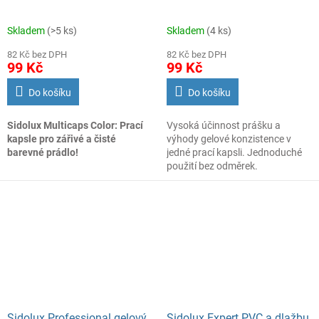
především digestoře, mastné
pečící trouby, plasty, skřínky a
Skladem
(>5 ks)
Skladem
(4 ks)
další omyvatelné povrchy.
82 Kč bez DPH
82 Kč bez DPH
99 Kč
99 Kč
Do košíku
Do košíku
Sidolux Multicaps Color: Prací
Vysoká účinnost prášku a
kapsle pro zářivé a čisté
výhody gelové konzistence v
barevné prádlo!
jedné prací kapsli. Jednoduché
použití bez odměrek.
Sidolux Professional gelový
Sidolux Expert PVC a dlažbu