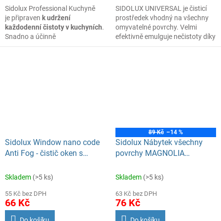
Sidolux Professional Kuchyně
SIDOLUX UNIVERSAL je čisticí
je připraven
k udržení
prostředek vhodný na všechny
každodenní čistoty v kuchyních
.
omyvatelné povrchy. Velmi
Snadno a účinně
efektivně emulguje nečistoty díky
odstraňuje nečistoty typické pro
systému Soda Power a snadnějii
kuchyně. Je vhodný pro čištění
je díky tomu odstraňuje z mytého
digestoří, kuchyňských skříněk,
povrchu. S prostředkem
chromoniklových povrchů,
SIDOLUX UNIVERSAL je úklid
keramických povrchů, povrchů
snadný a příjemný díky
z lakovaného dřeva a dalších
vyjímečným vůním, které po
voděodolných povrchů. Účinně
úklidu nádherně provoní mytý
odstraňuje zbytky zaschlého
prostor.
jídla, nečistoty, mastnotu a
hygienizuje povrchy.
89 Kč
–14 %
Sidolux Window nano code
Sidolux Nábytek všechny
Anti Fog - čistič oken s
povrchy MAGNOLIA
NANO technologií 750ml
rozprašovač, 400ml
Skladem
(>5 ks)
Skladem
(>5 ks)
55 Kč bez DPH
63 Kč bez DPH
66 Kč
76 Kč
Do košíku
Do košíku