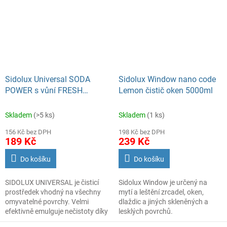
SIDOLUX UNIVERSAL je úklid
snadný a příjemný díky
vyjímečným vůním, které po
úklidu nádherně provoní mytý
prostor.
Sidolux Universal SODA
Sidolux Window nano code
POWER s vůní FRESH
Lemon čistič oken 5000ml
LEMON, 5l
Skladem
(>5 ks)
Skladem
(1 ks)
156 Kč bez DPH
198 Kč bez DPH
189 Kč
239 Kč
Do košíku
Do košíku
SIDOLUX UNIVERSAL je čisticí
Sidolux Window je určený na
prostředek vhodný na všechny
mytí a leštění zrcadel, oken,
omyvatelné povrchy. Velmi
dlaždic a jiných skleněných a
efektivně emulguje nečistoty díky
lesklých povrchů.
systému Soda Power a snadnějii