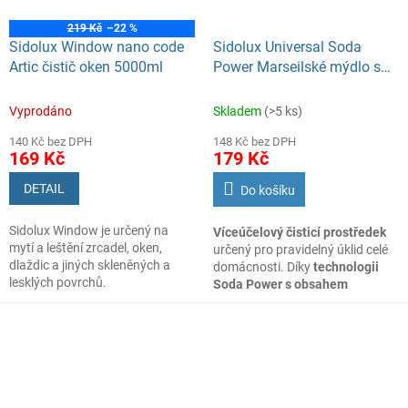
prostředek hravě poradí s
leštěním povrchů vyrobených mj.
219 Kč
–22 %
z teraca, drti, přírodního kamene,
Sidolux Window nano code
Sidolux Universal Soda
obkladů, dřevěných
Artic čistič oken 5000ml
Power Marseilské mýdlo s
či plastických materiálů. Můžete
Levandulí 5 l
jej použít rovněž pro ošetření
Vyprodáno
Skladem
(>5 ks)
kování či zahradního PVC
nábytku.
140 Kč bez DPH
148 Kč bez DPH
169 Kč
179 Kč
DETAIL
Do košíku
Sidolux Window je určený na
Víceúčelový čisticí prostředek
mytí a leštění zrcadel, oken,
určený pro pravidelný úklid celé
dlaždic a jiných skleněných a
domácnosti. Díky
technologii
lesklých povrchů.
Soda Power s obsahem
sodových složek
účinně
Obsažený alkohol a jedinečná
odstraňuje běžné nečistoty,
receptura garantuje leštění beze
mastnotu i zaschlé usazeniny a
šmouh. Součástí receptury
zároveň přispívá ke změkčení
prostředku je Nano technologie,
vody, což podporuje
lepší čisticí
která povrchu dodává částečné
efekt.
samočistící vlastnosti, kdy