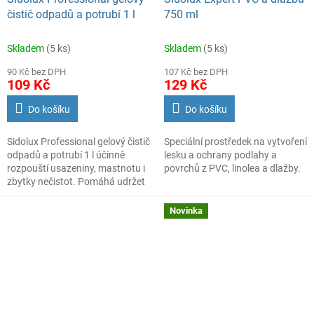
čistič odpadů a potrubí 1 l
750 ml
Skladem
(5 ks)
Skladem
(5 ks)
90 Kč bez DPH
107 Kč bez DPH
109 Kč
129 Kč
Do košíku
Do košíku
Sidolux Professional gelový čistič
Speciální prostředek na vytvoření
odpadů a potrubí 1 l účinně
lesku a ochrany podlahy a
rozpouští usazeniny, mastnotu i
povrchů z PVC, linolea a dlažby.
zbytky nečistot. Pomáhá udržet
odpad čistý a průchodný.
Novinka