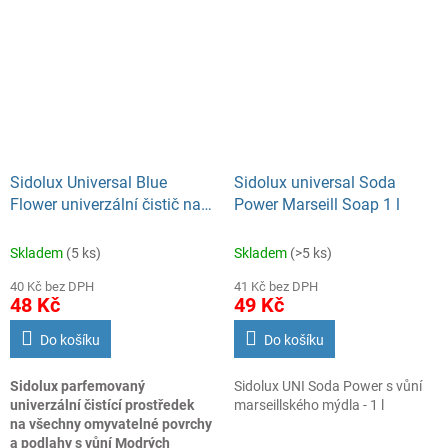
je díky tomu odstraňuje z mytého
balení doypack 500 ml
povrchu. S prostředkem
SIDOLUX UNIVERSAL je úklid
snadný a příjemný díky
vyjímečným vůním, které po
úklidu nádherně provoní mytý
prostor.
Sidolux Universal Blue
Sidolux universal Soda
Flower univerzální čistič na
Power Marseill Soap 1 l
povrchy, 1 l
Skladem
(5 ks)
Skladem
(>5 ks)
40 Kč bez DPH
41 Kč bez DPH
48 Kč
49 Kč
Do košíku
Do košíku
Sidolux parfemovaný
Sidolux UNI Soda Power s vůní
univerzální čistící prostředek
marseillského mýdla - 1 l
na všechny omyvatelné povrchy
a podlahy s vůní Modrých