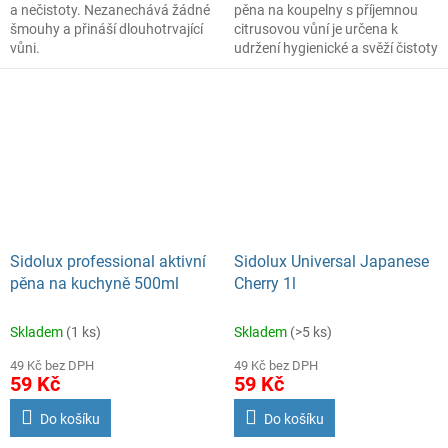
a nečistoty. Nezanechává žádné
pěna na koupelny s příjemnou
šmouhy a přináší dlouhotrvající
citrusovou vůní je určena k
vůni.
udržení hygienické a svěží čistoty
v koupelnách. Obsahuje látky,
díky kterým výborně odstraňuje
vodní kámen, zbytky mýdla a jiné
nečistoty ze všech povrchů v
koupelně. Tento přípravek vytváří
aktivní pěnu, díky které vydrží
déle působit na čištěném
povrchu a nestéká. Vhodné na
vodovodní baterie, umyvadla,
vany, sprchové kouty, kachličky
apod.
Sidolux professional aktivní
Sidolux Universal Japanese
pěna na kuchyně 500ml
Cherry 1l
Skladem
(1 ks)
Skladem
(>5 ks)
49 Kč bez DPH
49 Kč bez DPH
59 Kč
59 Kč
Do košíku
Do košíku