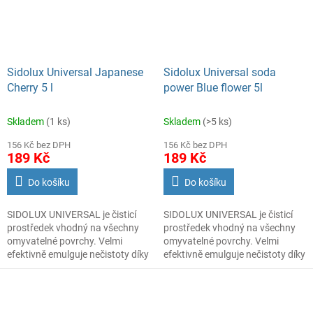
zanechalo příjemnou svěží vůni.
Sidolux Universal Japanese
Sidolux Universal soda
Cherry 5 l
power Blue flower 5l
Skladem
(1 ks)
Skladem
(>5 ks)
156 Kč bez DPH
156 Kč bez DPH
189 Kč
189 Kč
Do košíku
Do košíku
SIDOLUX UNIVERSAL je čisticí
SIDOLUX UNIVERSAL je čisticí
prostředek vhodný na všechny
prostředek vhodný na všechny
omyvatelné povrchy. Velmi
omyvatelné povrchy. Velmi
efektivně emulguje nečistoty díky
efektivně emulguje nečistoty díky
systému Soda Power a snadnějii
systému Soda Power a snadnějii
je díky tomu odstraňuje z mytého
je díky tomu odstraňuje z mytého
povrchu. S prostředkem
povrchu. S prostředkem
SIDOLUX UNIVERSAL je úklid
SIDOLUX UNIVERSAL je úklid