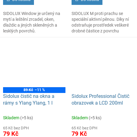
SIDOLUX Window je určený na
SIDOLUX M proti prachu se
mytí a leštění zrcadel, oken,
speciální aktivní pěnou. Díky ní
dlaždic a jiných skleněných a
odstraňuje prostředek veškeré
lesklých povrchů.
drobné částice z povrchu
Obsažený alkohol a jedinečná
nábytku a nezanechává šmouhy.
receptura garantuje leštění beze
Kromě toho vytváří Sidolux M na
šmouh. Prostředek zabraňuje
vyčištěném povrchu aktivní štít,
zamlžování skel v prostorách s
který chrání nábytek před
vysokou vlhkostí.
opětovným usazováním prachu.
Navíc má prostředek příjemnou
vůni, kterou ucítíte ještě dlouho
po skončení úklidu
89 Kč
–11 %
Sidolux čistič na okna a
Sidolux Professional Čistič
rámy s Ylang Ylang, 1 l
obrazovek a LCD 200ml
Skladem
(>5 ks)
Skladem
(>5 ks)
65 Kč bez DPH
65 Kč bez DPH
79 Kč
79 Kč