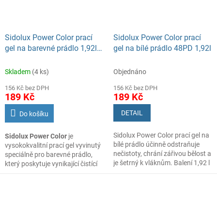
oddaluje znečištění povrchu skla
a toto tak zůstává déle čisté.
Sidolux Power Color prací
Sidolux Power Color prací
gel na barevné prádlo 1,92l
gel na bílé prádlo 48PD 1,92l
48PD
Skladem
(4 ks)
Objednáno
156 Kč bez DPH
156 Kč bez DPH
189 Kč
189 Kč
DETAIL
Do košíku
Sidolux Power Color prací gel na
Sidolux Power Color
je
bílé prádlo účinně odstraňuje
vysokokvalitní prací gel vyvinutý
nečistoty, chrání zářivou bělost a
speciálně pro barevné prádlo,
je šetrný k vláknům. Balení 1,92 l
který poskytuje vynikající čistící
vystačí až na 48 praní.
výkon a péči o vaše textilie. Tento
účinný prací gel je navržen s
ohledem na maximální efektivitu
a jednoduchost použití, aby vaše
prádlo bylo dokonale vyprané a