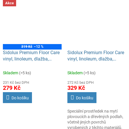
je díky tomu odstraňuje z mytého
Obsažený alkohol a jedinečná
Akce
povrchu.
receptura garantuje leštění beze
šmouh. Součástí receptury
prostředku je Nano technologie,
která povrchu dodává částečné
samočistící vlastnosti, kdy
oddaluje znečištění povrchu skla
a toto tak zůstává déle čisté.
319 Kč
–12 %
Sidolux Premium Floor Care
Sidolux Premium Floor Care
vinyl, linoleum, dlažba,
vinyl, linoleum, dlažba,
obklady Ylang Ylang 5l
obklady s arganovým olejem
5l
Skladem
(>5 ks)
Skladem
(>5 ks)
231 Kč bez DPH
272 Kč bez DPH
279 Kč
329 Kč
Do košíku
Do košíku
Speciální prostředek na mytí
plovoucích a dřevěných podlah,
včetně jiných povrchů
vyrobených z těchto materiálů.