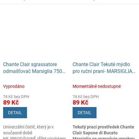
Chante Clair sgrassatore
Chante Clair Tekuté mýdlo
odmašťovač Marsiglia 750
pro ruční praní- MARSIGLIA
ml
1l
Vyprodáno
Momentálně nedostupné
74 Kč bez DPH
74 Kč bez DPH
89 Kč
89 Kč
DETAIL
DETAIL
Univerzální čistič, který je v
Tekutý prací prostředek Chante
současné době
Clair Sapone di Bucato
NEJPRODÁVANĚJŠÍM výrobkem
Marsiglia se vyznačuje vysokou