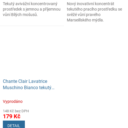
Tekutý avivážní koncentrovaný
Nový inovativní koncentrát
prostředek s jemnou a příjemnou
tekutého pracího prostředku se
vůní Bílých mošusů.
svěžé vůní pravého
Marseillského mýdla.
Chante Clair Lavatrice
Muschino Bianco tekutý
prací prostředek 1575 ml
Vyprodáno
148 Kč bez DPH
179 Kč
DETAIL