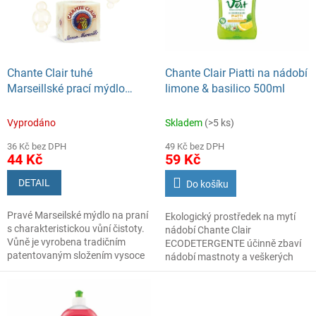
s
o
p
d
r
u
o
k
d
t
Chante Clair tuhé
Chante Clair Piatti na nádobí
u
ů
Marseillské prací mýdlo
limone & basilico 500ml
k
300g
t
Vyprodáno
Skladem
(>5 ks)
ů
36 Kč bez DPH
49 Kč bez DPH
44 Kč
59 Kč
DETAIL
Do košíku
Pravé Marseilské mýdlo na praní
Ekologický prostředek na mytí
s charakteristickou vůní čistoty.
nádobí Chante Clair
Vůně je vyrobena tradičním
ECODETERGENTE účinně zbaví
patentovaným složením vysoce
nádobí mastnoty a veškerých
kvalitních esencí.
nečistot díky vysoké koncentraci
Prací mýdlo s Marseillskou vůní.
základních účinných látek.
Prostředek účinně odstraňuje
skvrny a špínu, chrání vlákna a