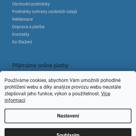
i
Obchodní podmínky
s
Podmínky ochrany osobních údajů
u
Reklamace
Doprava a platba
Kontakty
Ke Stažení
Přijímáme online platby
Používáme cookies, abychom Vám umožnili pohodlné
prohlížení webu a díky analýze provozu webu neustále
zlepšovali jeho funkce, výkon a použitelnost.
Více
informací
Facebook
Nastavení
Souhlasím
Copyright 2026
KAPACLEAN
. Všechna práva vyhrazena.