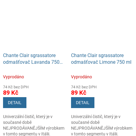
odstraňuje mastnotu, špínu i
odolné skvrny z kuchyňských
povrchů, spotřebičů, koupelny či
textilu. Ideální pomocník pro
každodenní úklid celé
domácnosti.
Chante Clair sgrassatore
Chante Clair sgrassatore
odmašťovač Lavanda 750
odmašťovač Limone 750 ml
ml
Vyprodáno
Vyprodáno
74 Kč bez DPH
74 Kč bez DPH
89 Kč
89 Kč
DETAIL
DETAIL
Univerzální čistič, který je v
Univerzální čistič, který je v
současné době
současné době
NEJPRODÁVANĚJŠÍM výrobkem
NEJPRODÁVANĚJŠÍM výrobkem
v tomto segmentu v Itálii.
v tomto segmentu v Itálii.