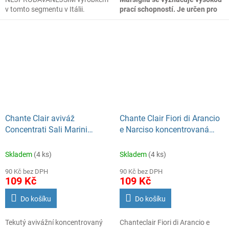
v tomto segmentu v Itálii.
prací schopností. Je určen pro
denní praní všech jemných i
barevných oděvů v ruce nebo v
pračce.
Chante Clair aviváž
Chante Clair Fiori di Arancio
Concentrati Sali Marini
e Narciso koncentrovaná
1140ml PD57
aviváž 1140 ml 57 PD
Skladem
(4 ks)
Skladem
(4 ks)
90 Kč bez DPH
90 Kč bez DPH
109 Kč
109 Kč
Do košíku
Do košíku
Tekutý avivážní koncentrovaný
Chanteclair Fiori di Arancio e