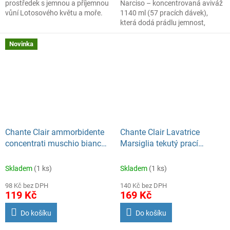
prostředek s jemnou a příjemnou
Narciso – koncentrovaná aviváž
vůní Lotosového květu a moře.
1140 ml (57 pracích dávek),
která dodá prádlu jemnost,
hebkost a dlouhotrvající vůni
pomerančového květu a narcisu.
Novinka
Praktické balení s vysokou
koncentrací zajistí intenzivní
účinek i při malém množství,
ideální pro každodenní praní.
Chante Clair ammorbidente
Chante Clair Lavatrice
concentrati muschio bianco
Marsiglia tekutý prací
Avivážní koncentrovaný
prostředek 1575 ml
prostředek 1 000 ml
Skladem
(1 ks)
Skladem
(1 ks)
98 Kč bez DPH
140 Kč bez DPH
119 Kč
169 Kč
Do košíku
Do košíku