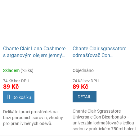
Chante Clair Lana Cashmere
Chante Clair sgrassatore
s arganovým olejem jemný
odmašťovač Con
prací prostředek 900 ml
Bicarbonato s
rozprašovačem Universale
Skladem
(>5 ks)
Objednáno
750 ml
74 Kč bez DPH
74 Kč bez DPH
89 Kč
89 Kč
DETAIL
Do košíku
Chante Clair Sgrassatore
Delikátní prací prostředek na
Universale Con Bicarbonato –
bázi přírodních surovin, vhodný
univerzální odmašťovač s jedlou
pro praní vlněných oděvů.
sodou v praktickém 750ml balení
s rozprašovačem. Spolehlivě