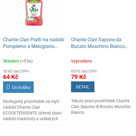
barvy oděvů, nedráždí pokožku a
přináší prádlu dlouhotrvající
svěžest. Má vysokou životnost a
jeho tvar zajišťuje jednoduchost
v používání.
Výrobek je 100% ekologický,
obsahuje vzácné přírodní látky a
Chante Clair Piatti na nádobí
Chante Clair Sapone da
neobsahuje žádná barviva.
Pomplemo e Melograno
Bucato Muschino Bianco
500ml
1000ml
Skladem
(>5 ks)
Vyprodáno
53 Kč bez DPH
65 Kč bez DPH
64 Kč
79 Kč
DETAIL
Do košíku
Tekutý prací prostředek Chante
Ekologický prostředek na mytí
Clair Sapone di Bucato Muschio
nádobí Chante Clair
Bianco.
ECODETERGENTE účinně zbaví
nádobí mastnoty a veškerých
nečistot díky vysoké koncentraci
základních účinných látek.