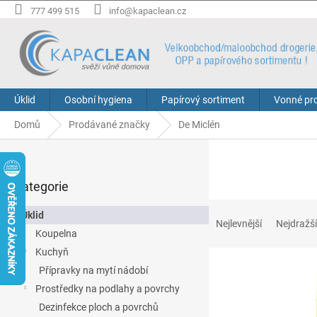
Přejít
777 499 515
info@kapaclean.cz
na
obsah
Úklid
Osobní hygiena
Papírový sortiment
Vonné pr
Domů
Prodávané značky
De Miclén
P
o
Přeskočit
s
Kategorie
kategorie
t
Ř
r
Úklid
a
a
Nejlevnější
Nejdražší
Koupelna
z
n
e
Kuchyň
n
V
n
í
Přípravky na mytí nádobí
ý
í
p
Prostředky na podlahy a povrchy
p
p
a
Dezinfekce ploch a povrchů
i
r