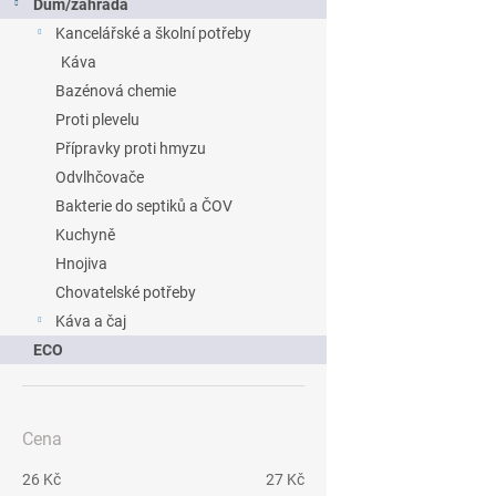
Dům/zahrada
Kancelářské a školní potřeby
Káva
Bazénová chemie
Proti plevelu
Přípravky proti hmyzu
Odvlhčovače
Bakterie do septiků a ČOV
Kuchyně
Hnojiva
Chovatelské potřeby
Káva a čaj
ECO
Cena
26
Kč
27
Kč