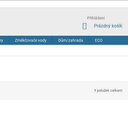
Přihlášení
NÁKUPNÍ
Prázdný košík
KOŠÍK
ky
Změkčovače vody
Dům/zahrada
ECO
1
položek celkem