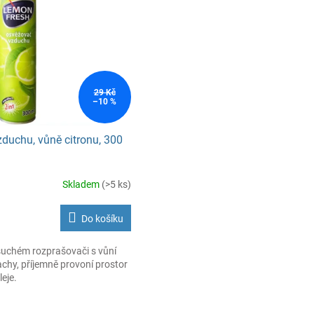
29 Kč
–10 %
duchu, vůně citronu, 300
Skladem
(>5 ks)
Do košíku
uchém rozprašovači s vůní
achy, příjemně provoní prostor
leje.