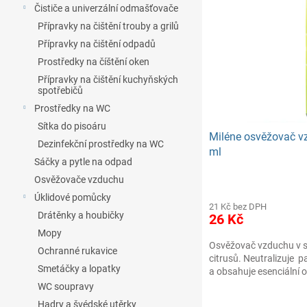
n
Čističe a univerzální odmašťovače
s
o
e
p
Přípravky na čištění trouby a grilů
d
l
r
u
Přípravky na čištění odpadů
o
k
Prostředky na číštění oken
d
t
Přípravky na čištění kuchyňských
u
ů
spotřebičů
k
Prostředky na WC
t
Sítka do pisoáru
ů
Miléne osvěžovač vz
Dezinfekční prostředky na WC
ml
Sáčky a pytle na odpad
Osvěžovače vzduchu
Úklidové pomůcky
21 Kč bez DPH
Drátěnky a houbičky
26 Kč
Mopy
Osvěžovač vzduchu v s
Ochranné rukavice
citrusů. Neutralizuje p
Smetáčky a lopatky
a obsahuje esenciální o
WC soupravy
Hadry a švédské utěrky