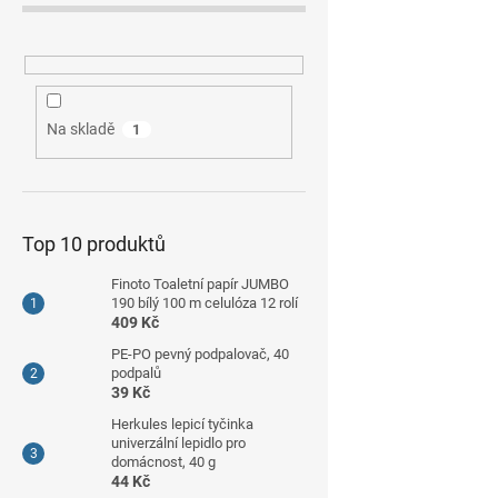
Na skladě
1
Top 10 produktů
Finoto Toaletní papír JUMBO
190 bílý 100 m celulóza 12 rolí
409 Kč
PE-PO pevný podpalovač, 40
podpalů
39 Kč
Herkules lepicí tyčinka
univerzální lepidlo pro
domácnost, 40 g
44 Kč