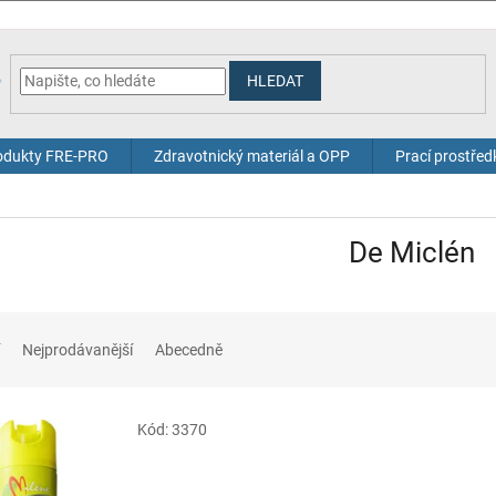
HLEDAT
odukty FRE-PRO
Zdravotnický materiál a OPP
Prací prostřed
De Miclén
Nejprodávanější
Abecedně
Kód:
3370