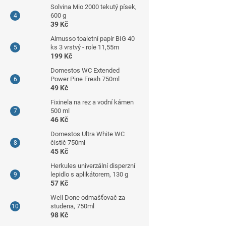
Solvina Mio 2000 tekutý písek,
600 g
39 Kč
Almusso toaletní papír BIG 40
ks 3 vrstvý - role 11,55m
199 Kč
Domestos WC Extended
Power Pine Fresh 750ml
49 Kč
Fixinela na rez a vodní kámen
500 ml
46 Kč
Domestos Ultra White WC
čistič 750ml
45 Kč
Herkules univerzální disperzní
lepidlo s aplikátorem, 130 g
57 Kč
Well Done odmašťovač za
studena, 750ml
98 Kč