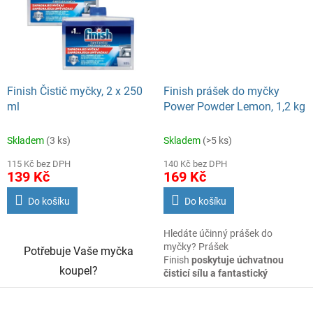
a snadno se rozpouští.
Finish Čistič myčky, 2 x 250
Finish prášek do myčky
ml
Power Powder Lemon, 1,2 kg
Skladem
(3 ks)
Skladem
(>5 ks)
115 Kč bez DPH
140 Kč bez DPH
139 Kč
169 Kč
Do košíku
Do košíku
Hledáte účinný prášek do
myčky? Prášek
Potřebuje Vaše myčka
Finish
poskytuje úchvatnou
koupel?
čisticí sílu a fantastický
lesk.
Dokonale odstraní odolné
skvrny. Náš účinný prášek se
FINISH Tekutý čistič myčky
vždy přičiní o nablýskané nádobí,