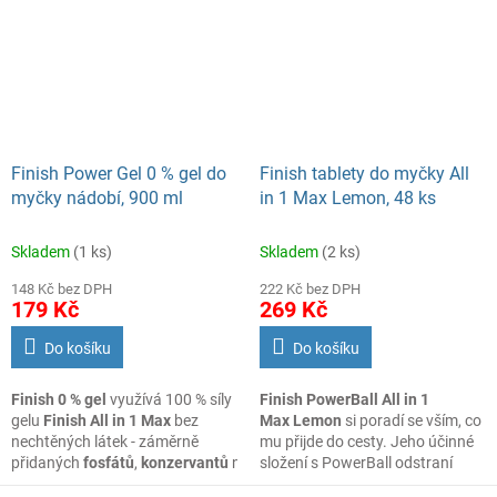
Regular s vůní svěžesti 2 x
jaké si přejete.
250 ml
Finish Power Gel 0 % gel do
Finish tablety do myčky All
myčky nádobí, 900 ml
in 1 Max Lemon, 48 ks
Skladem
(1 ks)
Skladem
(2 ks)
148 Kč bez DPH
222 Kč bez DPH
179 Kč
269 Kč
Do košíku
Do košíku
Finish 0 % gel
využívá 100 % síly
Finish PowerBall All in 1
gelu
Finish All in 1 Max
bez
Max
Lemon
si poradí se vším, co
nechtěných látek - záměrně
mu přijde do cesty. Jeho účinné
přidaných
fosfátů
,
konzervantů
nebo
složení s PowerBall odstraní
barviv
.
i připečené jídlo, abyste vždy