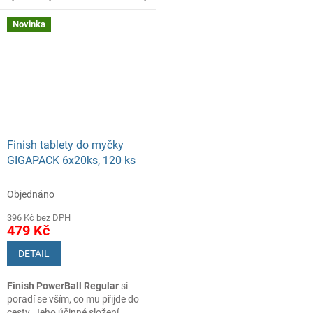
nečistoty, skvrny (káva a čaj),
nádobí i myčku.
usazeniny a zároveň se starají
Novinka
o lesk příborů a stříbrných
kusů nádobí.
Finish tablety do myčky
GIGAPACK 6x20ks, 120 ks
Objednáno
396 Kč bez DPH
479 Kč
DETAIL
Finish PowerBall
Regular
si
poradí se vším, co mu přijde do
cesty. Jeho účinné složení