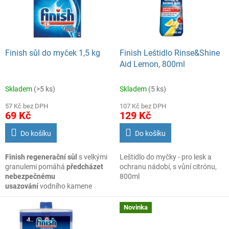
s
o
p
d
r
u
o
k
d
t
Finish sůl do myček 1,5 kg
Finish Leštidlo Rinse&Shine
u
ů
Aid Lemon, 800ml
k
t
Skladem
(>5 ks)
Skladem
(5 ks)
ů
57 Kč bez DPH
107 Kč bez DPH
69 Kč
129 Kč
Do košíku
Do košíku
Finish regenerační sůl
s velkými
Leštidlo do myčky - pro lesk a
granulemi pomáhá
předcházet
ochranu nádobí, s vůní citrónu,
nebezpečnému
800ml
usazování
vodního kamene
na nádobí a v myčce. Speciální
sůl, která byla vyvinuta pro
Novinka
použití v myčkách nádobí,
obsahuje přírodní prvky