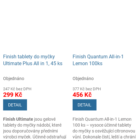
dosáhli nejlepšího výsledku
napoprvé. S vůní citronu.
Finish tablety do myčky
Finish Quantum All-in-1
Ultimate Plus All in 1, 45 ks
Lemon 100ks
Objednáno
Objednáno
247 Kč bez DPH
377 Kč bez DPH
299 Kč
456 Kč
DETAIL
DETAIL
Finish Ultimate
jsou gelové
Finish Quantum All-in-1 Lemon
tablety do myčky nádobí, které
100 ks – vysoce účinné tablety
jsou doporučovány předními
do myčky s osvěžující citronovou
výrobci myček. Účinně odstraňují
vůní. Dokonale čistí, leští a chrání