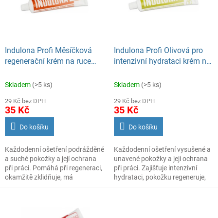
s
o
p
d
r
u
o
k
d
t
Indulona Profi Měsíčková
Indulona Profi Olivová pro
u
ů
regenerační krém na ruce
intenzivní hydrataci krém na
k
100 ml
ruce 100 ml
t
Skladem
(>5 ks)
Skladem
(>5 ks)
ů
29 Kč bez DPH
29 Kč bez DPH
35 Kč
35 Kč
Do košíku
Do košíku
Každodenní ošetření podrážděné
Každodenní ošetření vysušené a
a suché pokožky a její ochrana
unavené pokožky a její ochrana
při práci. Pomáhá při regeneraci,
při práci. Zajišťuje intenzivní
okamžitě zklidňuje, má
hydrataci, pokožku regeneruje,
protizánětlivé účinky a urychluje
zvyšuje elasticitu, vhodná do
hojení drobných ran, obsahuje
automobilového průmyslu –
výtažek z měsíčku lékařského.
neobsahuje silikony, obsahuje
Krém obsahuje silikonový olej a
olivový olej. Klíčové vlastnosti