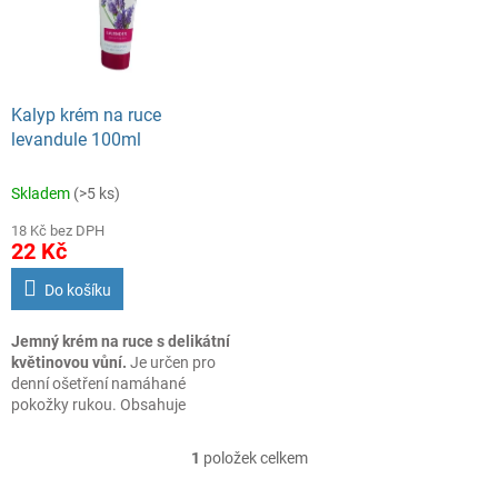
s
o
p
d
r
u
o
k
d
t
Kalyp krém na ruce
u
ů
levandule 100ml
k
t
Skladem
(>5 ks)
ů
18 Kč bez DPH
22 Kč
Do košíku
Jemný krém na ruce s delikátní
květinovou vůní.
Je určen pro
denní ošetření namáhané
pokožky rukou. Obsahuje
levandulovou silici, která má
ochranný účinek při aplikaci na
1
položek celkem
O
kůži. Látky obsažené v levanduli
v
ochraňují kůži před přílišným