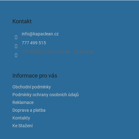
l
Z
á
á
d
p
a
Kontakt
a
c
t
í
info
@
kapaclean.cz
í
p
777 499 515
r
v
777 499 515 (Po-Pá 8.00 - 15.00 hod).
k
y
v
ý
Informace pro vás
p
i
Obchodní podmínky
s
Podmínky ochrany osobních údajů
u
Reklamace
Doprava a platba
Kontakty
Ke Stažení