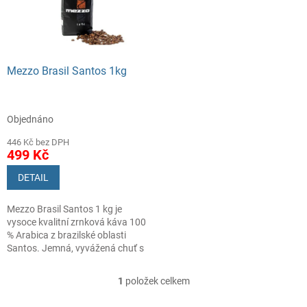
s
o
p
d
r
u
o
k
d
t
Mezzo Brasil Santos 1kg
u
ů
k
t
Objednáno
ů
446 Kč bez DPH
499 Kč
DETAIL
Mezzo Brasil Santos 1 kg je
vysoce kvalitní zrnková káva 100
% Arabica z brazilské oblasti
Santos. Jemná, vyvážená chuť s
nízkou kyselostí a čokoládovo-
oříškovými tóny pro každodenní
1
položek celkem
O
kávu.
v