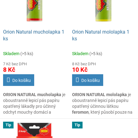
s
o
p
d
r
u
o
k
d
t
Orion Natural mucholapka 1
Orion Natural mololapka 1
u
ů
ks
ks
k
t
Skladem
(>5 ks)
Skladem
(>5 ks)
ů
7 Kč bez DPH
8 Kč bez DPH
8 Kč
10 Kč
Do košíku
Do košíku
ORION NATURAL mucholapka
je
ORION NATURAL mololapka
je
oboustranně lepicí pás papíru
oboustranně lepicí pás papíru
opatřený lákadly pro účinný
opatřený účinnou látkou
odchyt mouchy domácí a
feromon
, který působí pouze na
mouchy vířilky. Základem
samečky zavíječe, čímž se
spolehlivého odchytu je speciální
zabrání rozmnožování. Lze
Tip
Tip
nevysychavé lepidlo, díky němuž
použ9t v těsné blízkosti potravin
lze výrobek používat, dokud se
rostlinného původu.