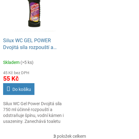
Silux WC GEL POWER
Dvojitá síla rozpouští a
odstraňuje špínu 750 ml
Skladem
(>5 ks)
45 Kč bez DPH
55 Kč
Do košíku
Silux WC Gel Power Dvojitá síla
750 ml účinně rozpouští a
odstraňuje špínu, vodní kámen i
usazeniny. Zanechává toaletu
hygienicky čistou a svěží.
3
položek celkem
O