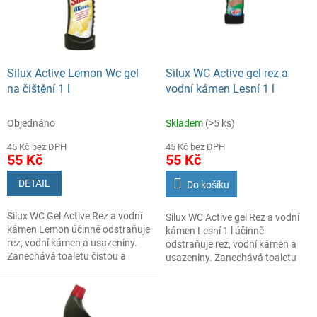
s
o
p
d
r
u
o
k
d
t
Silux Active Lemon Wc gel
Silux WC Active gel rez a
u
ů
na čištění 1 l
vodní kámen Lesní 1 l
k
t
Objednáno
Skladem
(>5 ks)
ů
45 Kč bez DPH
45 Kč bez DPH
55 Kč
55 Kč
DETAIL
Do košíku
Silux WC Gel Active Rez a vodní
Silux WC Active gel Rez a vodní
kámen Lemon účinně odstraňuje
kámen Lesní 1 l účinně
rez, vodní kámen a usazeniny.
odstraňuje rez, vodní kámen a
Zanechává toaletu čistou a
usazeniny. Zanechává toaletu
svěže provoněnou citronem.
hygienicky čistou a svěže
provoněnou lesní vůní.